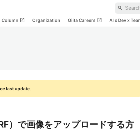
search
open_in_new
open_in_new
al Column
Organization
Qiita Careers
AI x Dev x Tea
ce last update.
go（DRF）で画像をアップロードする方