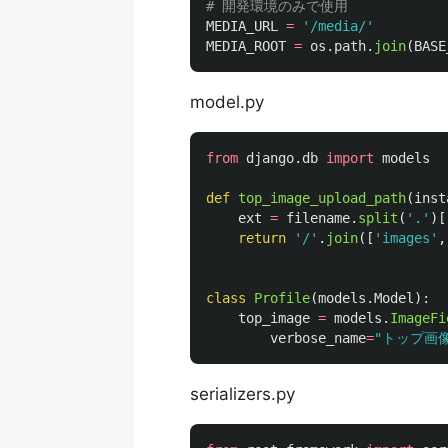
MEDIA_URL
=
'
/media/
'
MEDIA_ROOT
=
os
.
path
.
join
(
BASE
model.py
from
django.db
import
models
def
top_image_upload_path
(
inst
ext
=
filename
.
split
(
'
.
'
)[
return
'
/
'
.
join
([
'
images
'
,
class
Profile
(
models
.
Model
):
top_image
=
models
.
ImageFi
verbose_name
=
"
トップ画
serializers.py