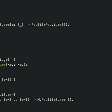
(
create:
(
_
)
=
>
ProfileProvider
()),
idget
{
per
(
key:
key
);
ntext
)
{
uilder
>{
ontext
context
)
=
>
MyProfileScreen
(),