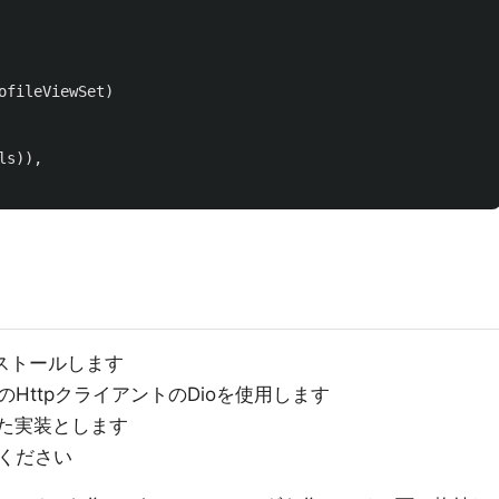
ofileViewSet
)
ls
)),
インストールします
HttpクライアントのDioを使用します
用した実装とします
ください