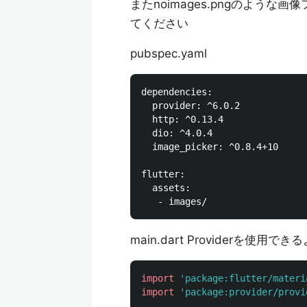
またnoimages.pngのような
てください
pubspec.yaml
dependencies:

  provider: ^6.0.2

  http: ^0.13.4

  dio: ^4.0.4

  image_picker: ^0.8.4+10

flutter:

  assets:

main.dart Providerを使用で
import
'package:flutter/materi
import
'package:provider/provi