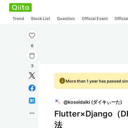
Trend
Stock List
Question
Official Event
Offici
6
3
info
More than 1 year has passed sin
@
koseidaiki
(
ダイキぃーた
)
Flutter×Djan
more_horiz
法