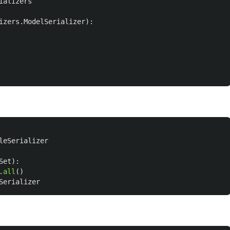
ializers
izers
.
ModelSerializer
):
leSerializer
Set
):
.
all
()
Serializer