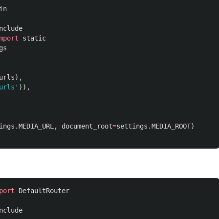
in
nclude
mport
static
gs
urls
),
urls
'
)),
ings
.
MEDIA_URL
,
document_root
=
settings
.
MEDIA_ROOT
)
port
DefaultRouter
nclude