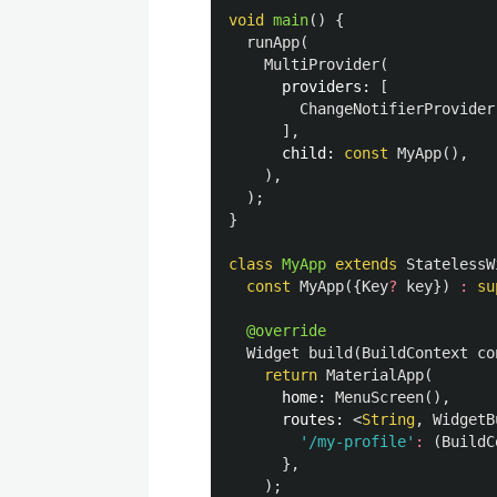
void
main
()
{
runApp
(
MultiProvider
(
providers:
[
ChangeNotifierProvider
],
child:
const
MyApp
(),
),
);
}
class
MyApp
extends
StatelessW
const
MyApp
({
Key
?
key
})
:
su
@override
Widget
build
(
BuildContext
co
return
MaterialApp
(
home:
MenuScreen
(),
routes:
<
String
,
WidgetB
'/my-profile'
:
(
BuildC
},
);