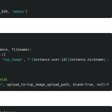
_DIR
,
'
media
'
)
ance
,
filename
):
-
1
]
'
top_image
'
,
f
'
{
instance
.
user
.
id
}{
instance
.
nickname
}
.
{
e
eld
(
像
"
,
upload_to
=
top_image_upload_path
,
blank
=
True
,
null
=
Tr