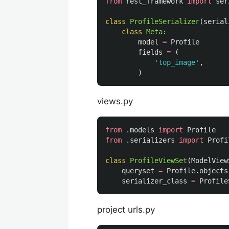
from
rest_framework
import
ser
class
ProfileSerializer
(
serial
class
Meta
:
model
=
Profile
fields
=
(
'
top_image
'
,
)
views.py
from
.models
import
Profile
from
.serializers
import
Profi
class
ProfileViewSet
(
ModelView
queryset
=
Profile
.
objects
serializer_class
=
Profile
project urls.py