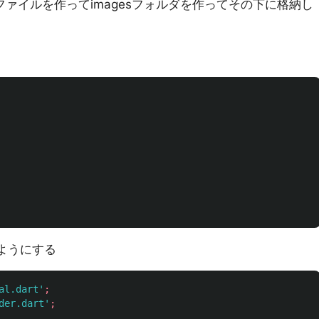
画像ファイルを作ってimagesフォルダを作ってその下に格納し
きるようにする
al.dart'
;
der.dart'
;