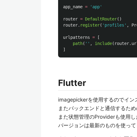
app_name
=
'
app
'
router
=
DefaultRouter
()
router
.
register
(
'
profiles
'
,
Pr
urlpatterns
=
[
path
(
''
,
include
(
router
.
ur
]
Flutter
imagepickerを使用するので
またバックエンドと通信するための
また状態管理のProviderも使
バージョンは最新のものを使って