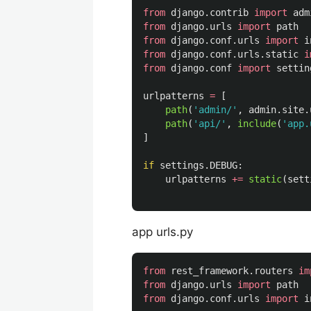
from
django.contrib
import
adm
from
django.urls
import
path
from
django.conf.urls
import
i
from
django.conf.urls.static
i
from
django.conf
import
settin
urlpatterns
=
[
path
(
'
admin/
'
,
admin
.
site
.
path
(
'
api/
'
,
include
(
'
app.
]
if
settings
.
DEBUG
:
urlpatterns
+=
static
(
sett
app urls.py
from
rest_framework.routers
im
from
django.urls
import
path
from
django.conf.urls
import
i