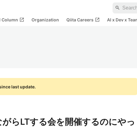
search
open_in_new
open_in_new
al Column
Organization
Qiita Careers
AI x Dev x Tea
ince last update.
ながらLTする会を開催するのにやっ