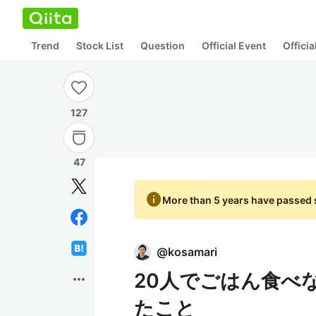
Trend
Stock List
Question
Official Event
Offici
127
47
info
More than 5 years have passed s
@
kosamari
20人でごはん食べ
more_horiz
たこと