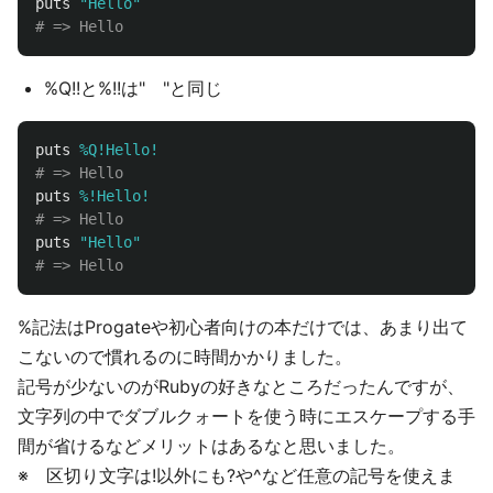
puts
"Hello"
# => Hello
%Q!!と%!!は" "と同じ
puts
%Q!Hello!
# => Hello
puts
%!Hello!
# => Hello
puts
"Hello"
# => Hello
%記法はProgateや初心者向けの本だけでは、あまり出て
こないので慣れるのに時間かかりました。
記号が少ないのがRubyの好きなところだったんですが、
文字列の中でダブルクォートを使う時にエスケープする手
間が省けるなどメリットはあるなと思いました。
※ 区切り文字は!以外にも?や^など任意の記号を使えま