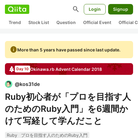
search
Login
Signup
Trend
Stock List
Question
Official Event
Official
info
More than 5 years have passed since last update.
Okinawa.rb
Advent Calendar
2018
Day 10
@
kos31de
Ruby初心者が「プロを目指す人
のためのRuby入門」を6週間か
けて写経して学んだこと
Ruby
プロを目指す人のためのRuby入門