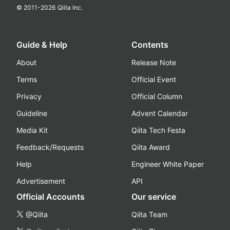
© 2011-
2026
Qiita Inc.
Guide & Help
Contents
About
Release Note
Terms
Official Event
Privacy
Official Column
Guideline
Advent Calendar
Media Kit
Qiita Tech Festa
Feedback/Requests
Qiita Award
Help
Engineer White Paper
Advertisement
API
Official Accounts
Our service
@Qiita
Qiita Team