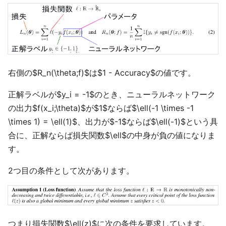
右側の$R_n(\theta;f)$は$1 - Accuracy$の値です。
正解ラベルが$y_i = -1$のとき、ニューラルネットワーク
の出力$f(x_i;\theta)$が$1$ならば$\ell(-1 \times -1
\times 1) = \ell(1)$、出力が$-1$ならば$\ell(-1)$という具
合に、正解ならば損失関数$\ell$の中身が負の値になりま
す。
2つ目の条件として次があります。
つまり損失関数$\ell(z)$に次の条件を要求しています。