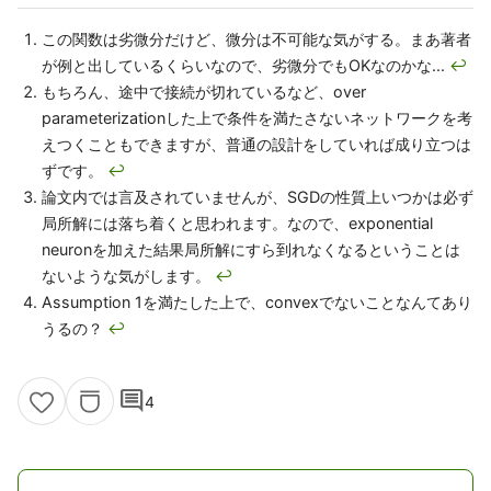
この関数は劣微分だけど、微分は不可能な気がする。まあ著者
が例と出しているくらいなので、劣微分でもOKなのかな...
↩
もちろん、途中で接続が切れているなど、over
parameterizationした上で条件を満たさないネットワークを考
えつくこともできますが、普通の設計をしていれば成り立つは
ずです。
↩
論文内では言及されていませんが、SGDの性質上いつかは必ず
局所解には落ち着くと思われます。なので、exponential
neuronを加えた結果局所解にすら到れなくなるということは
ないような気がします。
↩
Assumption 1を満たした上で、convexでないことなんてあり
うるの？
↩
comment
4