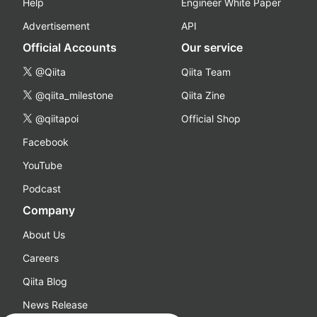
Help
Engineer White Paper
Advertisement
API
Official Accounts
Our service
@Qiita
Qiita Team
@qiita_milestone
Qiita Zine
@qiitapoi
Official Shop
Facebook
YouTube
Podcast
Company
About Us
Careers
Qiita Blog
News Release