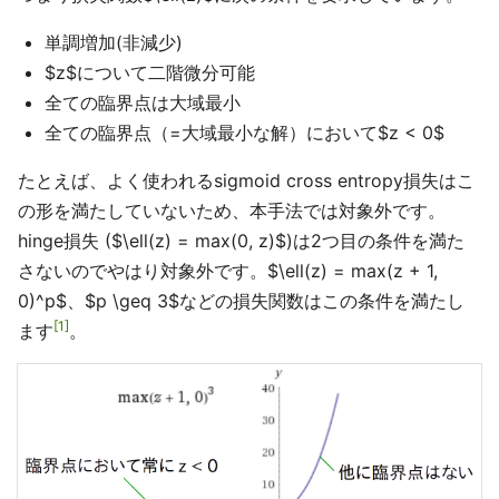
単調増加(非減少)
$z$について二階微分可能
全ての臨界点は大域最小
全ての臨界点（=大域最小な解）において$z < 0$
たとえば、よく使われるsigmoid cross entropy損失はこ
の形を満たしていないため、本手法では対象外です。
hinge損失 ($\ell(z) = max(0, z)$)は2つ目の条件を満た
さないのでやはり対象外です。$\ell(z) = max(z + 1,
0)^p$、$p \geq 3$などの損失関数はこの条件を満たし
1
ます
。