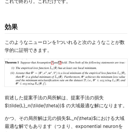
これで終わり。これだけです。
効果
このようなニューロンを1ついれると次のようなことが数
学的に証明できます。
前述した提案手法の局所解は、提案手法の損失
$\tilde{L}_n(\tilde{\theta})$ の大域最適な解になります。
かつ、その局所解は元の損失$L_n(\theta)$における大域
最適な解でもあります（つまり、exponential neuronを