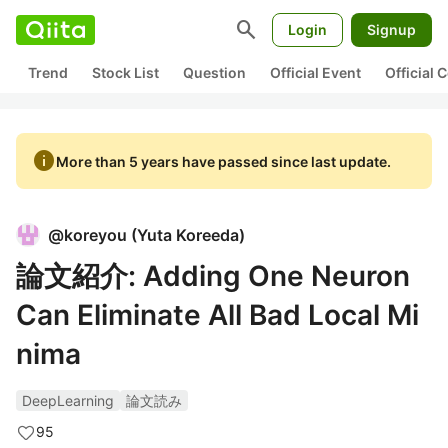
search
Login
Signup
Trend
Stock List
Question
Official Event
Official
info
More than 5 years have passed since last update.
@
koreyou
(
Yuta Koreeda
)
論文紹介: Adding One Neuron
Can Eliminate All Bad Local Mi
nima
DeepLearning
論文読み
95