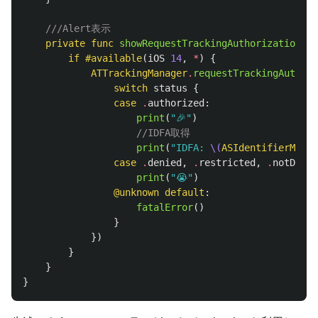
///Alert表示
private
func
showRequestTrackingAuthorizationAle
if
#available
(
iOS
14
,
*
)
{
ATTrackingManager
.
requestTrackingAuthori
switch
status
{
case
.
authorized
:
print
(
"🎉"
)
//IDFA取得
print
(
"IDFA: 
\(
ASIdentifierManag
case
.
denied
,
.
restricted
,
.
notDeter
print
(
"😭"
)
@unknown
default
:
fatalError
()
}
})
}
}
}