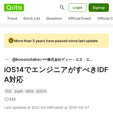
search
Login
Signup
Trend
Stock List
Question
Official Event
Official
info
More than 5 years have passed since last update.
@
koooootake
in
株式会社ディー・エヌ・エー
iOS14でエンジニアがすべきIDF
A対応
iOS
Swift
IDFA
iOS14
233
Last updated at
2021-04-08
Posted at
2020-08-07