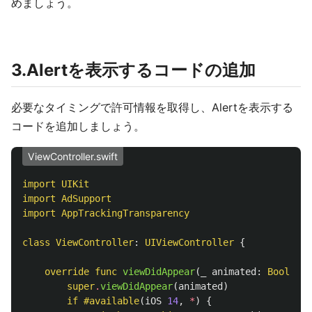
めましょう。
3.Alertを表示するコードの追加
必要なタイミングで許可情報を取得し、Alertを表示する
コードを追加しましょう。
ViewController.swift
import
UIKit
import
AdSupport
import
AppTrackingTransparency
class
ViewController
:
UIViewController
{
override
func
viewDidAppear
(
_
animated
:
Bool
)
{
super
.
viewDidAppear
(
animated
)
if
#available
(
iOS
14
,
*
)
{