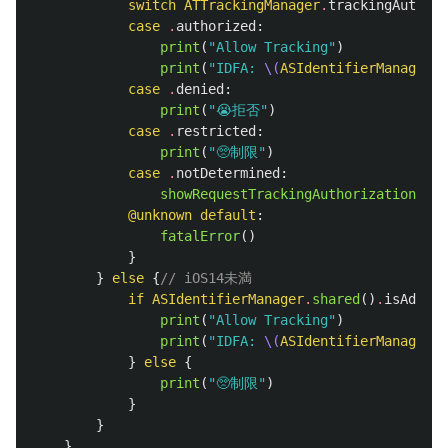
switch
ATTrackingManager
.
trackingAuthori
case
.
authorized
:
print
(
"Allow Tracking"
)
print
(
"IDFA: 
\(
ASIdentifierManager
.
s
case
.
denied
:
print
(
"😭拒否"
)
case
.
restricted
:
print
(
"🥺制限"
)
case
.
notDetermined
:
showRequestTrackingAuthorizationAler
@unknown
default
:
fatalError
()
}
}
else
{
// iOS14未満
if
ASIdentifierManager
.
shared
()
.
isAdvert
print
(
"Allow Tracking"
)
print
(
"IDFA: 
\(
ASIdentifierManager
.
s
}
else
{
print
(
"🥺制限"
)
}
}
}