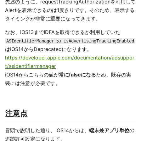
先述のように、requestTrackingAuthorizationを利用して
Alertを表示できるのは1度きりです。そのため、表示する
タイミングが非常に重要になってきます。
なお、iOS13までIDFAを取得できるか利用していた
ASIdentifierManager の isAdvertisingTrackingEnabled
はiOS14からDeprecatedになります。
https://developer.apple.com/documentation/adsuppor
t/asidentifiermanager
iOS14からこちらの値が
常にfalseになる
ため、既存の実
装には注意が必要です。
注意点
冒頭で説明した通り、iOS14からは、
端末兼アプリ単位
の
追跡許可設定になります。