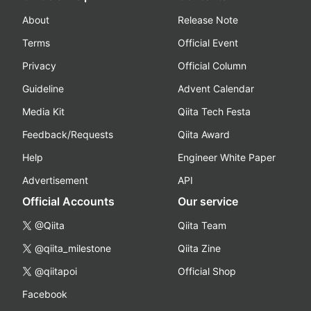
About
Release Note
Terms
Official Event
Privacy
Official Column
Guideline
Advent Calendar
Media Kit
Qiita Tech Festa
Feedback/Requests
Qiita Award
Help
Engineer White Paper
Advertisement
API
Official Accounts
Our service
@Qiita
Qiita Team
@qiita_milestone
Qiita Zine
@qiitapoi
Official Shop
Facebook