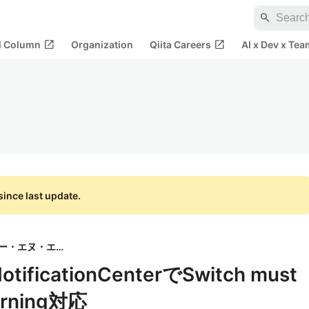
search
open_in_new
open_in_new
al Column
Organization
Qiita Careers
AI x Dev x Tea
ince last update.
株式会社ディー・エヌ・エー
ificationCenterでSwitch must
arning対応