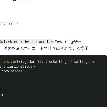
2020-09-16
のwarningが👀
Switch must be exhaustive
ータスを確認するコードで吐き出されている様子
er
.
current
()
.
getNotificationSettings
{
settings
in
thorizationStatus
{
.
provisional
:
d
:
"
)