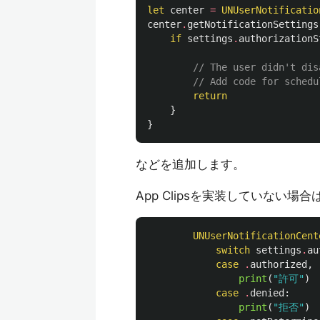
let
center
=
UNUserNotificatio
center
.
getNotificationSettings
if
settings
.
authorizationS
// The user didn't dis
// Add code for schedu
return
}
}
などを追加します。
App Clipsを実装していない
UNUserNotificationCent
switch
settings
.
au
case
.
authorized
,
print
(
"許可"
)
case
.
denied
:
print
(
"拒否"
)