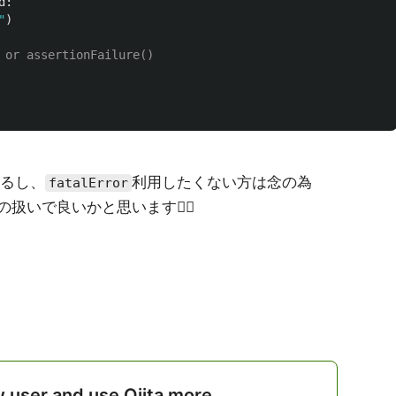
d
:
"
)
 or assertionFailure()
いるし、
利用したくない方は念の為
fatalError
扱いで良いかと思います🙋‍♂️
w user and use Qiita more