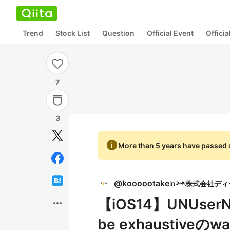
Trend
Stock List
Question
Official Event
Offici
7
3
info
More than 5 years have passed s
@
koooootake
in
【iOS14】UNUserNot
more_horiz
be exhaustiveのw