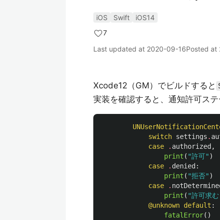
iOS
Swift
iOS14
7
Last updated at
2020-09-16
Posted at
Xcode12（GM）でビルドすると
実装を確認すると、通知許可ステ
UNUserNotificationCent
switch
settings
.
au
case
.
authorized
,
print
(
"許可"
)
case
.
denied
:
print
(
"拒否"
)
case
.
notDetermine
print
(
"許可求む
@unknown
default
:
fatalError
()