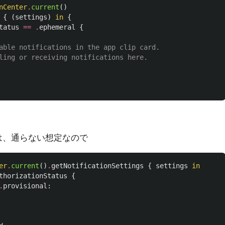
nCenter
.
current
()
{
(
settings
)
in
{
tatus
==
.
ephemeral
{
able notifications in the app clip card.
ling or receiving notifications here.
場合は、通らない想定なので
er
.
current
()
.
getNotificationSettings
{
settings
in
thorizationStatus
{
.
provisional
: