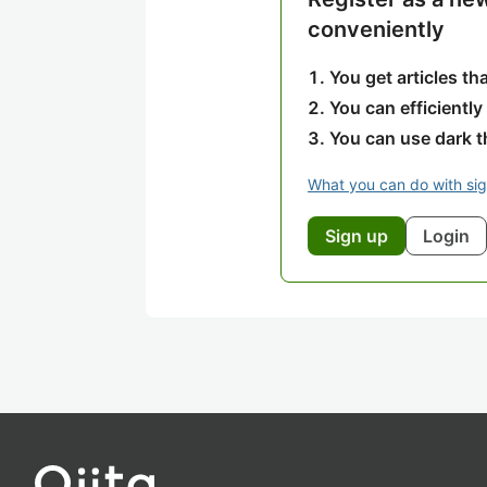
conveniently
You get articles t
You can efficiently
You can use dark 
What you can do with si
Sign up
Login