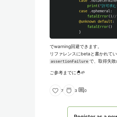
case
.
notDetermine
print
(
"許可求む
case
.
ephemeral
:
fatalError
()
//
@unknown
default
:
fatalError
()
}
でwarning回避できます。
リファレンスにbetaと書かれて
で、取得失敗の
assertionFailure
ご参考までに🐣🌱
comment
3
0
7
Register as a ne