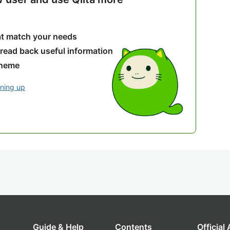
hat match your needs
 read back useful information
theme
gning up
Guide & Help
Contents
Official