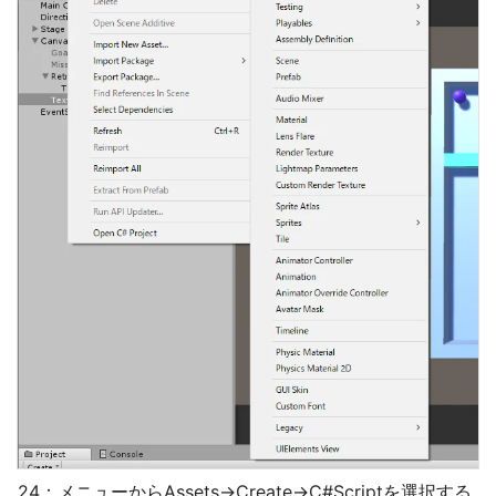
24：メニューからAssets→Create→C#Scriptを選択する