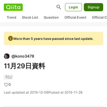
search
Login
Signup
Trend
Stock List
Question
Official Event
Official
info
More than 5 years have passed since last update.
@
kono3478
11月29日資料
TCJ
0
Last updated at
2019-12-06
Posted at
2019-11-28