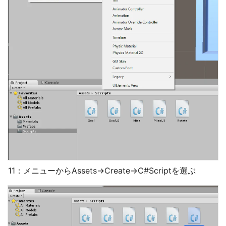
11：メニューからAssets→Create→C#Scriptを選ぶ