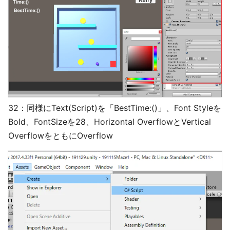
32：同様にText(Script)を「BestTime:()」、Font Styleを
Bold、FontSizeを28、Horizontal OverflowとVertical
OverflowをともにOverflow