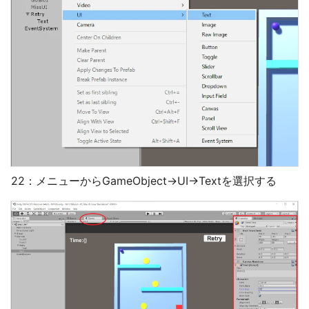
22：メニューからGameObject→UI→Textを選択する