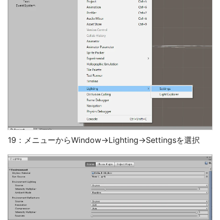
19：メニューからWindow→Lighting→Settingsを選択