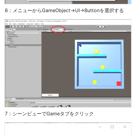
6：メニューからGameObject→UI→Buttonを選択する
7：シーンビューでGameタブをクリック