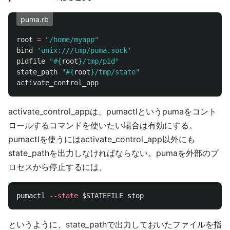
puma.rb
root
=
"/home/myapp"
bind
'unix:///tmp/puma.sock'
pidfile
"
#{
root
}
/tmp/pid"
state_path
"
#{
root
}
/tmp/state"
activate_control_app
activate_control_appは、pumactlというpumaをコント
ロールするコマンドを使いたい場合は有効にする。
pumactlを使うにはactivate_control_app以外にも
state_pathを出力しなければならない。pumaを外部のプ
ロセスから停止するには、
pumactl 
--state
$STATEFILE
というように、state_pathで出力しておいたファイルを指