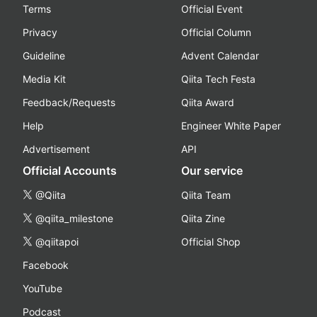
Terms
Official Event
Privacy
Official Column
Guideline
Advent Calendar
Media Kit
Qiita Tech Festa
Feedback/Requests
Qiita Award
Help
Engineer White Paper
Advertisement
API
Official Accounts
Our service
@Qiita
Qiita Team
@qiita_milestone
Qiita Zine
@qiitapoi
Official Shop
Facebook
YouTube
Podcast