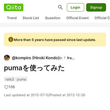
search
Login
Signup
Trend
Stock List
Question
Official Event
Official
info
More than 5 years have passed since last update.
@
kompiro
(
Hiroki Kondo
)
in
freee
pumaを使ってみた
rails3
puma
135
Last updated at
2015-07-02
Posted at
2012-12-26