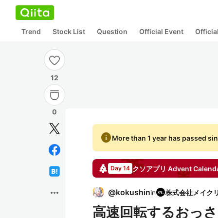
Trend
Stock List
Question
Official Event
Offici
12
0
info
More than 1 year has passed sin
クソアプリ
Advent Calend
Day 14
more_horiz
@
kokushin
in
高速回転するおっ