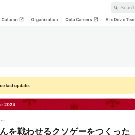
search
open_in_new
open_in_new
al Column
Organization
Qiita Careers
AI x Dev x Tea
ce last update.
ar
2024
株式会社メイクリー
さんを戦わせるクソゲーをつくった