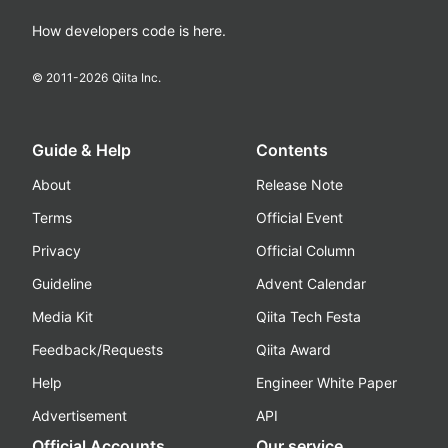
How developers code is here.
© 2011-
2026
Qiita Inc.
Guide & Help
Contents
About
Release Note
Terms
Official Event
Privacy
Official Column
Guideline
Advent Calendar
Media Kit
Qiita Tech Festa
Feedback/Requests
Qiita Award
Help
Engineer White Paper
Advertisement
API
Official Accounts
Our service