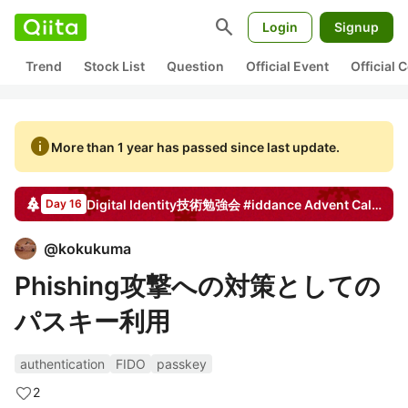
search
Login
Signup
Trend
Stock List
Question
Official Event
Official
info
More than 1 year has passed since last update.
Digital Identity技術勉強会 #iddance
Advent Calendar
Day 16
@
kokukuma
Phishing攻撃への対策としての
パスキー利用
authentication
FIDO
passkey
2