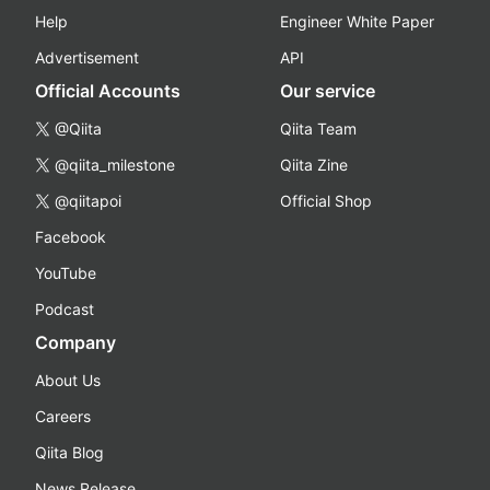
Help
Engineer White Paper
Advertisement
API
Official Accounts
Our service
@Qiita
Qiita Team
@qiita_milestone
Qiita Zine
@qiitapoi
Official Shop
Facebook
YouTube
Podcast
Company
About Us
Careers
Qiita Blog
News Release