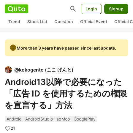
search
Login
Signup
Trend
Stock List
Question
Official Event
Official
info
More than 3 years have passed since last update.
@
kokogento
(
ここ げんと
)
Android13以降で必要になった
「広告 ID を使用するための権限
を宣言する」方法
Android
AndroidStudio
adMob
GooglePlay
21