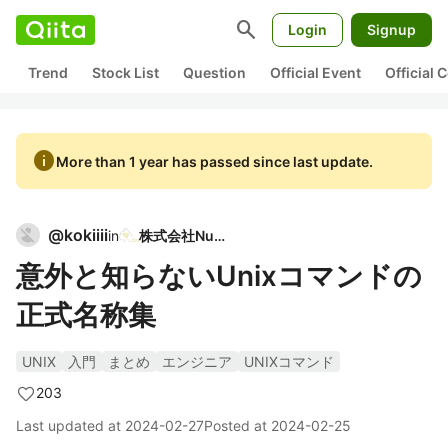
search
Login
Signup
Trend
Stock List
Question
Official Event
Official
info
More than 1 year has passed since last update.
@
kokiiii
in
株式会社Nuco
意外と知らないUnixコマンドの
正式名称集
UNIX
入門
まとめ
エンジニア
UNIXコマンド
203
Last updated at
2024-02-27
Posted at
2024-02-25