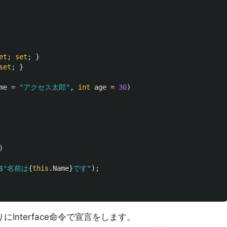
et
;
set
;
}
set
;
}
me
=
"アクセス太郎"
,
int
age
=
30
)
)
$"名前は
{
this
.
Name
}
です"
);
わりにInterface命令で宣言をします。