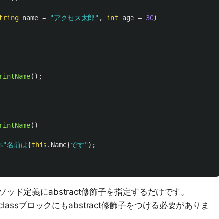
tring
name
=
"アクセス太郎"
,
int
age
=
30
)
rintName
();
rintName
()
$"名前は
{
this
.
Name
}
です"
);
ッド定義にabstract修飾子を指定するだけです。
assブロックにもabstract修飾子をつける必要がありま