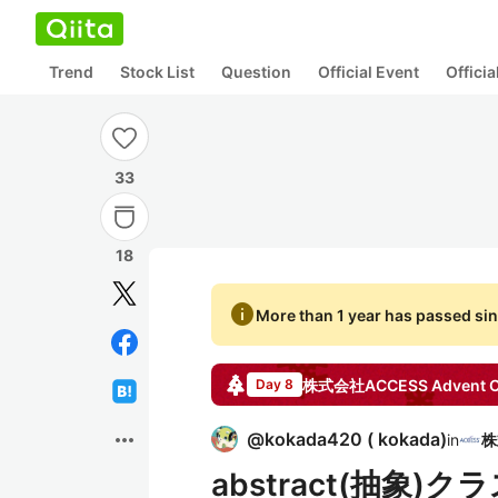
Trend
Stock List
Question
Official Event
Offici
33
18
info
More than 1 year has passed sin
株式会社ACCESS
Advent C
Day 8
more_horiz
@
kokada420
(
kokada
)
in
abstract(抽象)