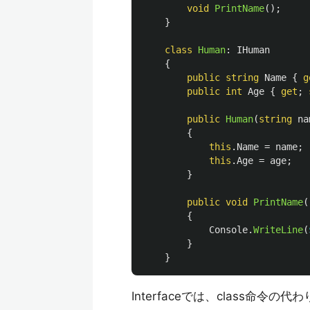
void
PrintName
();
}
class
Human
:
IHuman
{
public
string
Name
{
g
public
int
Age
{
get
;
public
Human
(
string
na
{
this
.
Name
=
name
;
this
.
Age
=
age
;
}
public
void
PrintName
(
{
Console
.
WriteLine
(
}
}
Interfaceでは、class命令の代