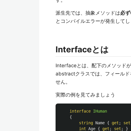
す。
派生先では、抽象メソッドは
必ず
とコンパイルエラーが発生してし
Interfaceとは
Interfaceとは、配下のメソッド
abstractクラスでは、フィール
せん。
実際の例を見てみましょう
interface
IHuman
{
string
Name
{
get
;
set
int
Age
{
get
;
set
;
}