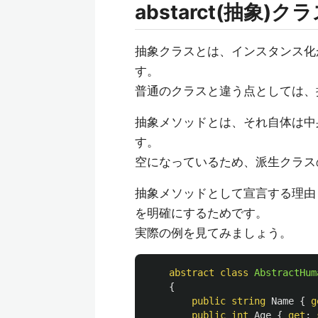
abstarct(抽象)ク
抽象クラスとは、インスタンス化
す。
普通のクラスと違う点としては、
抽象メソッドとは、それ自体は中
す。
空になっているため、派生クラス
抽象メソッドとして宣言する理由
を明確にするためです。
実際の例を見てみましょう。
abstract
class
AbstractHum
{
public
string
Name
{
g
public
int
Age
{
get
;