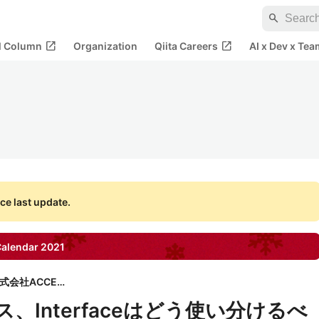
search
open_in_new
open_in_new
al Column
Organization
Qiita Careers
AI x Dev x Tea
ce last update.
alendar
2021
株式会社ACCESS
クラス、Interfaceはどう使い分けるべ