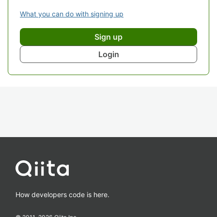
What you can do with signing up
Sign up
Login
How developers code is here.