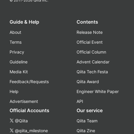
© 2011-
2026
Qiita Inc.
Guide & Help
Contents
About
Release Note
Terms
Official Event
Privacy
Official Column
Guideline
Advent Calendar
Media Kit
Qiita Tech Festa
Feedback/Requests
Qiita Award
Help
Engineer White Paper
Advertisement
API
Official Accounts
Our service
@Qiita
Qiita Team
@qiita_milestone
Qiita Zine