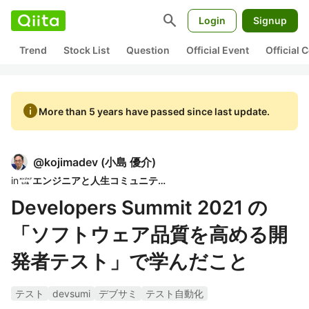
search
Login
Signup
Trend
Stock List
Question
Official Event
Official
info
More than 5 years have passed since last update.
@
kojimadev
(
小島 優介
)
in
エンジニアと人生コミュニティ
Developers Summit 2021 の
「ソフトウェア品質を高める開
発者テスト」で学んだこと
テスト
devsumi
デブサミ
テスト自動化