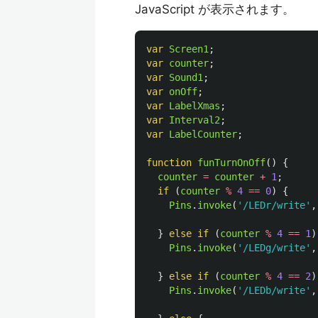
JavaScript が表示されます。
var
Screen1
;
var
counter
;
var
Sound1
;
var
onOff
;
var
LabelXmas
;
var
Interval2
;
var
LabelCounter
;
function
funTurnOnOff
()
{
counter
=
counter
+
1
;
if 
(
counter
%
4
==
0
)
{
Pins
.
invoke
(
'
/LEDr/write
'
,
}
else
if 
(
counter
%
4
==
1
)
Pins
.
invoke
(
'
/LEDg/write
'
,
}
else
if 
(
counter
%
4
==
2
)
Pins
.
invoke
(
'
/LEDb/write
'
,