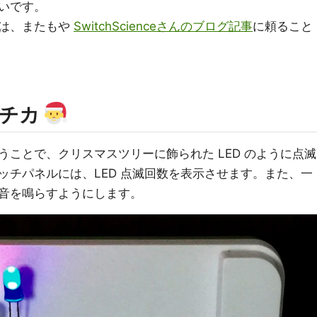
いです。
は、またもや
SwitchScienceさんのブログ記事
に頼ること
カチカ
ことで、クリスマスツリーに飾られた LED のように点滅
ッチパネルには、LED 点滅回数を表示させます。また、一
音を鳴らすようにします。