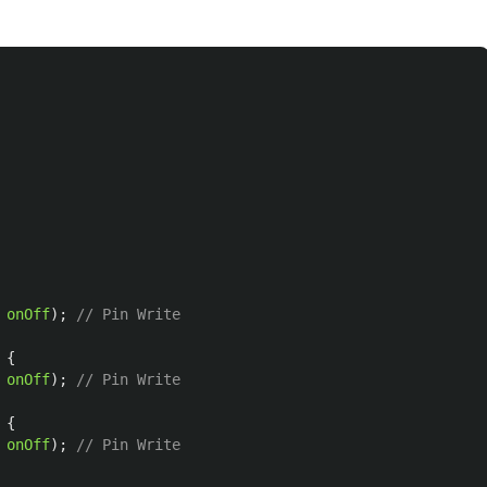
onOff
);
// Pin Write
{
onOff
);
// Pin Write
{
onOff
);
// Pin Write