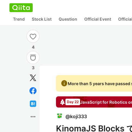
Trend
Stock List
Question
Official Event
Offici
4
3
info
More than 5 years have passed s
JavaScript for Robotics 
Day 22
more_horiz
@
koji333
KinomaJS Blo