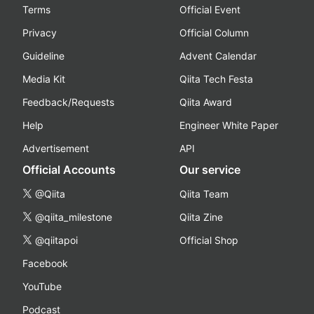
Terms
Official Event
Privacy
Official Column
Guideline
Advent Calendar
Media Kit
Qiita Tech Festa
Feedback/Requests
Qiita Award
Help
Engineer White Paper
Advertisement
API
Official Accounts
Our service
@Qiita
Qiita Team
@qiita_milestone
Qiita Zine
@qiitapoi
Official Shop
Facebook
YouTube
Podcast