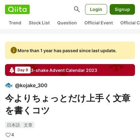
search
Login
Signup
Trend
Stock List
Question
Official Event
Official
info
More than 1 year has passed since last update.
3-shake
Advent Calendar
2023
Day 9
@
kojake_300
今よりちょっとだけ上手く文章
を書くコツ
日本語
文章
4