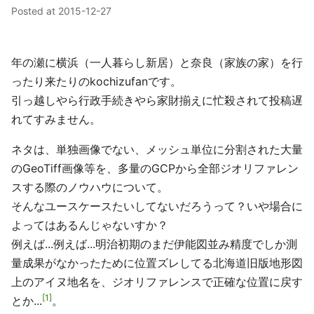
Posted at
2015-12-27
年の瀬に横浜（一人暮らし新居）と奈良（家族の家）を行
ったり来たりのkochizufanです。
引っ越しやら行政手続きやら家財揃えに忙殺されて投稿遅
れてすみません。
ネタは、単独画像でない、メッシュ単位に分割された大量
のGeoTiff画像等を、多量のGCPから全部ジオリファレン
スする際のノウハウについて。
そんなユースケースたいしてないだろうって？いや場合に
よってはあるんじゃないすか？
例えば...例えば...明治初期のまだ伊能図並み精度でしか測
量成果がなかったために位置ズレしてる北海道旧版地形図
上のアイヌ地名を、ジオリファレンスで正確な位置に戻す
1
とか...
。