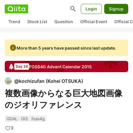
search
Login
Signup
Trend
Stock List
Question
Official Event
Official
info
More than 5 years have passed since last update.
FOSS4G
Advent Calendar
2015
Day 24
@
kochizufan
(
Kohei OTSUKA
)
複数画像からなる巨大地図画像
のジオリファレンス
GDAL
GIS
foss4g
3