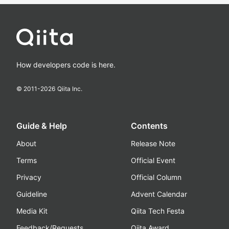
How developers code is here.
© 2011-
2026
Qiita Inc.
Guide & Help
Contents
About
Release Note
Terms
Official Event
Privacy
Official Column
Guideline
Advent Calendar
Media Kit
Qiita Tech Festa
Feedback/Requests
Qiita Award