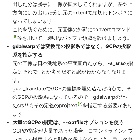
出した分は勝手に画像が拡大してくれますが、左や上
方向にはみ出した分は元のextentで頭切れトンボ？に
なってしまいます。
これを防ぐために、元画像の外郭にconvertコマンド
6
等を用いて、透明なバッファ領域を設けましょう。
gdalwarpでは変換元の投影系ではなく、GCPの投影
系を指定する
元の画像は日本測地系の平面直角だから、
-s_srs
の指
定はそれで...とか考えだすと訳がわからなくなりま
す。
gdal_translateでGCPの座標を埋め込んだ時点で、そ
のGCPの投影系になっているので、gdalwarpの**-
7
s_srs**もその定義のprojtext
を指定する必要があり
ます。
大量のGCPの指定は、--optfileオプションを使う
GCPの指定が大量であった場合、コマンドラインオプ
ションで指定すると引数が多すぎるというエラーが出