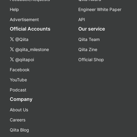
Help
Engineer White Paper
Advertisement
API
Official Accounts
Our service
@Qiita
Qiita Team
@qiita_milestone
Qiita Zine
@qiitapoi
Official Shop
Facebook
YouTube
Podcast
Company
About Us
Careers
Qiita Blog