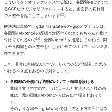
こういうをジオリファレンスする際に、各図郭内に含まれ
るGCPだけでジオリファレンスすると、各図郭の切れ目
2
で不整合を起こしてしまいます
。
解決法は単純で、gdal_translate等の-gcpオプションは、
各図郭のextent外の座標と対応付くgcpでもちゃんと受け
3
4
付けてくれるので
、全部のgcp
を指定してやれば、隣
り合う図郭との不整合も生じずに全てジオリファレンス変
換できます。
...と、非常に単純なんですが、いくつか試行錯誤した気を
つけるべき点もあるので列挙します。
各図郭の外側には透明のバッファ領域を設ける
非線形変形ですので、うにょーんと変形された後の画
像は、元の画像のextentからはみ出す場合もありま
す。
5
そのような場合、gdalwarpでは、右と下方向
にはみ