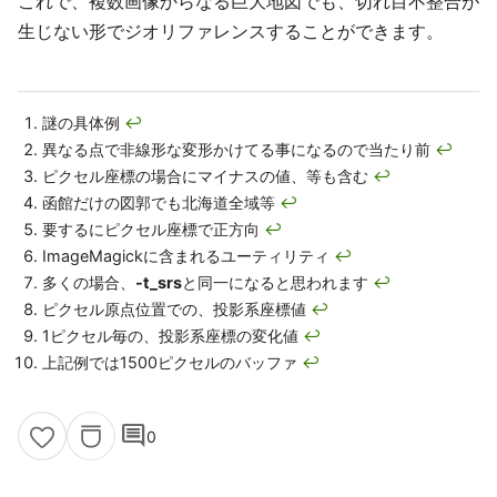
これで、複数画像からなる巨大地図でも、切れ目不整合が
生じない形でジオリファレンスすることができます。
謎の具体例
↩
異なる点で非線形な変形かけてる事になるので当たり前
↩
ピクセル座標の場合にマイナスの値、等も含む
↩
函館だけの図郭でも北海道全域等
↩
要するにピクセル座標で正方向
↩
ImageMagickに含まれるユーティリティ
↩
多くの場合、
-t_srs
と同一になると思われます
↩
ピクセル原点位置での、投影系座標値
↩
1ピクセル毎の、投影系座標の変化値
↩
上記例では1500ピクセルのバッファ
↩
comment
0