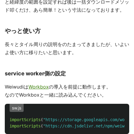
と経緯度の範囲を設定すれば後は一括ダウンロードメソッ
ド叩くだけ、あら簡単！という寸法になっております。
やっと使い方
長々とタイル周りの説明をのたまってきましたが、いよい
よ使い方に移りたいと思います。
service worker側の設定
Weiwudiは
Workbox
の導入を前提に動作します。
なのでWorkboxと一緒に読み込んでください。
sw.js
importScripts
(
"
https://storage.googleapis.com/workbo
importScripts
(
"
https://cdn.jsdelivr.net/npm/weiwudi@