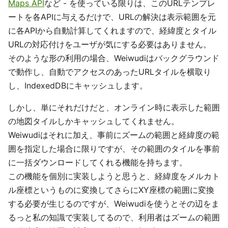
Maps API
など - を使っている限りは、このURLテンプレ
ートを各APIに与えるだけで、URLの解決は表示範囲を元
に各APIから自動計算してくれますので、経緯度とタイル
URLの対応付けをユーザが気にする必要はありません。
そのような形の利用の場合、Weiwudiはバックグラウンド
で動作し、自動でアクセスのあったURLタイルを横取り
し、IndexedDBにキャッシュします。
しかし、単にそれだけだと、オンライン時に表示した範囲
の地図タイルしかキャッシュしてくれません。
Weiwudiはそれに加え、事前にズームの範囲と経緯度の範
囲を指定した場合に限りですが、その範囲のタイルを事前
に一括ダウンロードしてくれる機能を持ちます。
この機能を個別に実装しようと思うと、経緯度をメルカト
ル座標というものに変換してさらにXY座標の範囲に変換
する必要が生じるのですが、Weiwudiを使うとその辺をま
るっと私の知識で実装してるので、利用者はズームの範囲