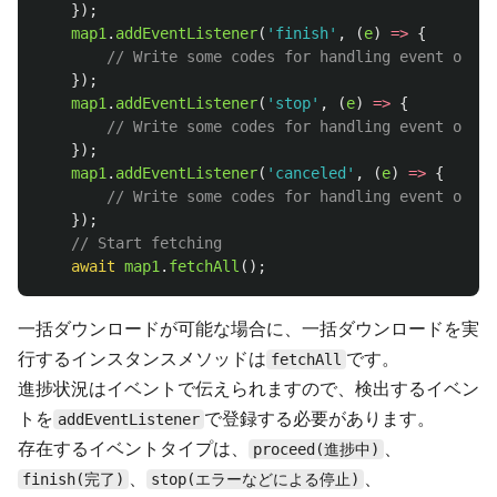
});
map1
.
addEventListener
(
'
finish
'
,
(
e
)
=>
{
// Write some codes for handling event of fi
});
map1
.
addEventListener
(
'
stop
'
,
(
e
)
=>
{
// Write some codes for handling event of st
});
map1
.
addEventListener
(
'
canceled
'
,
(
e
)
=>
{
// Write some codes for handling event of ca
});
// Start fetching 
await
map1
.
fetchAll
();
一括ダウンロードが可能な場合に、一括ダウンロードを実
行するインスタンスメソッドは
です。
fetchAll
進捗状況はイベントで伝えられますので、検出するイベン
トを
で登録する必要があります。
addEventListener
存在するイベントタイプは、
、
proceed(進捗中)
、
、
finish(完了)
stop(エラーなどによる停止)