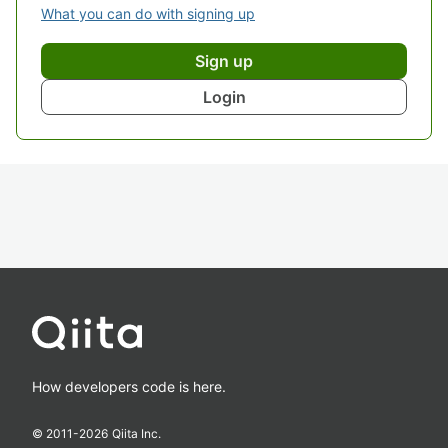
What you can do with signing up
Sign up
Login
How developers code is here.
© 2011-
2026
Qiita Inc.