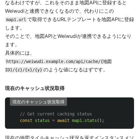
なるわけですが、これをそのまま地図APIに登録すると
Weiwudiと連携できなくなるので、代わりにこの
で取得できるURLテンプレートを地図APIに登録
map1.url
します。
そのことで、地図APIとWeiwudiが連携できるようになり
ます。
具体的には、
https://weiwudi.example.com/api/cache/{地図
のような値になるはずです。
ID}/{z}/{x}/{y}
現在のキャッシュ状況取得
現在のキャッシュ状況取得
// Get current caching status
const
status
=
await
map1
.
stats
();
現在の地図タイルキャッシュ状況を返すインスタンスメソ