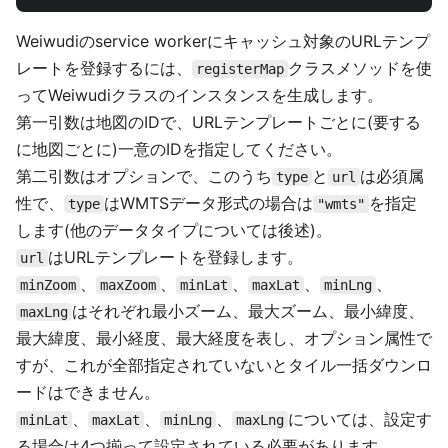
Weiwudiのservice workerにキャッシュ対象のURLテンプ
レートを登録するには、
クラスメソッドを使
registerMap
ってWeiwudiクラスのインスタンスを生成します。
第一引数は地図のIDで、URLテンプレートごとに(要する
に地図ごとに)一意のIDを指定してください。
第二引数はオプションで、このうち
と
は必須属
type
url
性で、
はWMTSデータ形式の場合は
を指定
type
"wmts"
します(他のデータタイプについては後述)。
はURLテンプレートを登録します。
url
、
、
、
、
、
minZoom
maxZoom
minLat
maxLat
minLng
はそれぞれ最小ズーム、最大ズーム、最小緯度、
maxLng
最大緯度、最小経度、最大経度を表し、オプション属性で
すが、これが全部指定されていないとタイル一括ダウンロ
ードはできません。
、
、
、
については、設定す
minLat
maxLat
minLng
maxLng
る場合は4つ揃って設定されている必要があります。