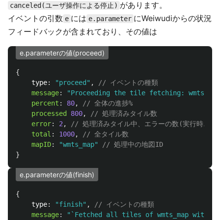
があります。
canceled(ユーザ操作による停止)
イベントの引数
には
にWeiwudiからの状況
e
e.parameter
フィードバックが含まれており、その値は
e.parameterの値(proceed)
{
type
:
"
proceed
"
,
// イベントの種類
message
:
"
Proceeding the tile fetching: wmts_map
percent
:
80
,
// 全体の進捗%
processed
800
,
// 処理済みタイル数
error
:
2
,
// 処理済みタイル中、エラーの数(実行時エ
total
:
1000
,
// 全タイル数
mapID
:
"
wmts_map
"
// 処理中の地図ID
}
e.parameterの値(finish)
{
type
:
"
finish
"
,
// イベントの種類
message
:
"
`Fetched all tiles of wmts_map with 2 