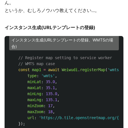
ん。
というか、むしろノウハウ教えてください...。
インスタンス生成(URLテンプレートの登録)
インスタンス生成(URLテンプレートの登録、WMTSの場
合)
// Register map setting to service worker
// WMTS map case
const
map1
=
await
Weiwudi
.
registerMap
(
'
wmts_map
type
:
'
wmts
'
,
minLat
:
35.0
,
maxLat
:
35.1
,
minLng
:
135.0
,
maxLng
:
135.1
,
minZoom
:
17
,
maxZoom
:
18
,
url
:
'
https://b.tile.openstreetmap.org/{z}/{
});