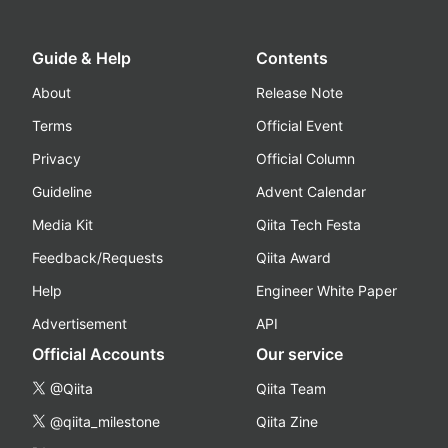
Guide & Help
Contents
About
Release Note
Terms
Official Event
Privacy
Official Column
Guideline
Advent Calendar
Media Kit
Qiita Tech Festa
Feedback/Requests
Qiita Award
Help
Engineer White Paper
Advertisement
API
Official Accounts
Our service
@Qiita
Qiita Team
@qiita_milestone
Qiita Zine