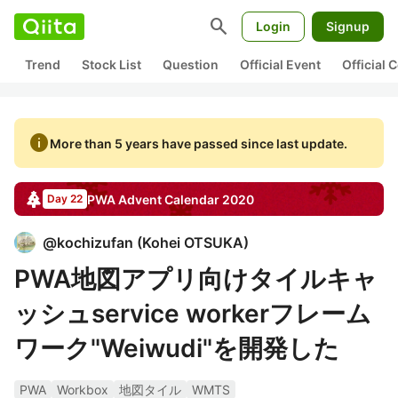
search
Login
Signup
Trend
Stock List
Question
Official Event
Official
info
More than 5 years have passed since last update.
PWA
Advent Calendar
2020
Day 22
@
kochizufan
(
Kohei OTSUKA
)
PWA地図アプリ向けタイルキャ
ッシュservice workerフレーム
ワーク"Weiwudi"を開発した
PWA
Workbox
地図タイル
WMTS