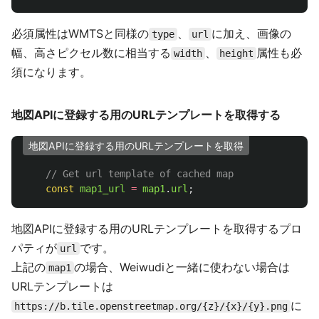
必須属性はWMTSと同様の
、
に加え、画像の
type
url
幅、高さピクセル数に相当する
、
属性も必
width
height
須になります。
地図APIに登録する用のURLテンプレートを取得する
地図APIに登録する用のURLテンプレートを取得
// Get url template of cached map
const
map1_url
=
map1
.
url
;
地図APIに登録する用のURLテンプレートを取得するプロ
パティが
です。
url
上記の
の場合、Weiwudiと一緒に使わない場合は
map1
URLテンプレートは
に
https://b.tile.openstreetmap.org/{z}/{x}/{y}.png