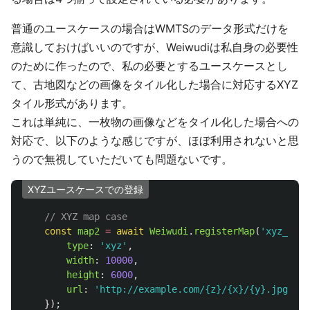
普通のユースケースの場合はWMTSのデータ形式だけを
意識しておけばいいのですが、Weiwudiは私自身の必要性
のために作ったので、私の必要とするユースケースとし
て、古地図などの画像をタイル化した場合に対応するXYZ
タイル形式があります。
これは単純に、一枚物の画像などをタイル化した場合への
対応で、以下のような感じですが、ほぼ利用されないと思
うので無視していただいても問題ないです。
XYZユースケースでの登録
// XYZ map case
const
map2
=
await
Weiwudi
.
registerMap
(
'
xyz_map
'
type
:
'
xyz
'
,
width
:
10000
,
height
:
6000
,
url
:
'
http://example.com/{z}/{x}/{y}.jpg
'
});