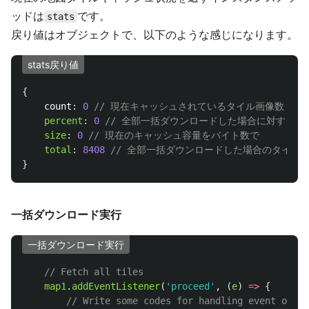
ッドは
です。
stats
戻り値はオブジェクトで、以下のような感じになります。
stats戻り値
{
count
:
0
// 現在キャッシュされているタイル画像数
percent
:
0
// 全部一括ダウンロードした場合に対する現
size
:
0
// 現在のキャッシュ容量をバイト数で
total
:
8408
// 全部一括ダウンロードした場合のタイル数
}
一括ダウンロード実行
一括ダウンロード実行
// Fetch all tiles
map1
.
addEventListener
(
'
proceed
'
,
(
e
)
=>
{
// Write some codes for handling event of pr