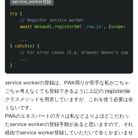
service_worker登録
try
{
// Register service worker
await
Weiwudi
.
registerSW
(
'
./sw.js
'
,
{
scope
:
'
./
'
...
}
catch
(
e
)
{
// For error cases (E.g. browser doesn't support
...
}
service workerの登録は、PWA周りが苦手な私がごちゃ
ごちゃ考えなくても登録できるように上記の
registerSW
クラスメソッドを用意していますが、これを使う必要は全
くないです。
PWAのエキスパートの方々は私などよりよほどこだわっ
たservice workerの登録手順があると思いますので、それ
経由でservice worker登録していただいて全くかまいませ