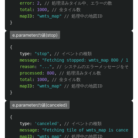
error
:
2
,
// 処理済みタイル中、エラーの数
total
:
1000
,
// 全タイル数
mapID
:
"
wmts_map
"
// 処理中の地図ID
}
e.parameterの値(stop)
{
type
:
"
stop
"
,
// イベントの種類
message
:
"
Fetching stopped: wmts_map 800 / 1000
"
reason
:
"
...
"
,
// システムのエラーメッセージをその
processed
:
800
,
// 処理済みタイル数
total
:
1000
,
// 全タイル数
mapID
:
"
wmts_map
"
// 処理中の地図ID
}
e.parameterの値(canceled)
{
type
:
'
canceled
'
,
// イベントの種類
message
:
"
Fetching tile of wmts_map is canceled
"
mapID
:
"
wmts_map
"
// 処理中の地図ID