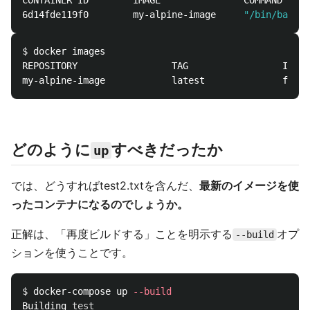
CONTAINER ID        IMAGE               COMMAND     
6d14fde119f0        my-alpine-image     
"/bin/bash"
 
$ 
docker images

REPOSITORY                 TAG                 IMAGE
どのように
すべきだったか
up
では、どうすればtest2.txtを含んだ、
最新のイメージを使
ったコンテナになるのでしょうか。
正解は、「再度ビルドする」ことを明示する
オプ
--build
ションを使うことです。
$ 
docker-compose up 
--build
Building 
test