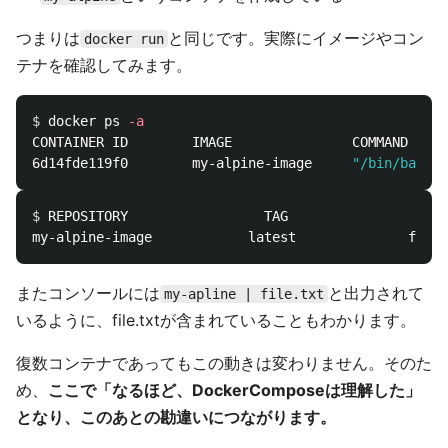
つまりは
と同じです。実際にイメージやコン
docker run
テナを確認してみます。
$ 
docker ps 
-a
CONTAINER ID        IMAGE               COMMAND     
6d14fde119f0        my-alpine-image     
"/bin/bash"
 
$ 
REPOSITORY                 TAG                 IMA
またコンソールには
と出力されて
my-apline | file.txt
いるように、file.txtが含まれていることもわかります。
復数コンテナであってもこの動きは変わりません。そのた
め、
ここで「なるほど、DockerComposeは理解した」
となり、このあとの勘違いにつながります。