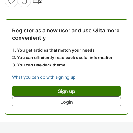
comment
2
Register as a new user and use Qiita more
conveniently
You get articles that match your needs
You can efficiently read back useful information
You can use dark theme
What you can do with signing up
Sign up
Login