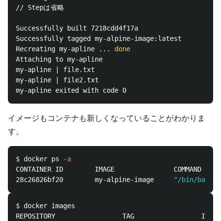
// Stepは省略

Successfully built 7218cdd4f17a

Successfully tagged my-alpine-image:latest

Recreating my-apline ... 
Attaching to my-apline

my-apline | file.txt

my-apline | file2.txt

イメージもコンテナも新しくなっていることがわかりま
す。
$ 
docker ps 
-a
CONTAINER ID        IMAGE               COMMAND     
28c26826bf20        my-alpine-image     
"/bin/bash"
 
$ 
docker images

REPOSITORY                 TAG                 IMAGE