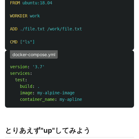
FROM
 ubuntu:18.04
WORKDIR
 work
ADD
 ./file.txt /work/file.txt
CMD
 ["ls"]
docker-compose.yml
version
:
'
3.7'
services
:
test
:
build
:
.
image
:
my-alpine-image
container_name
:
my-apline
とりあえず"up"してみよう