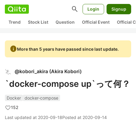
search
Login
Signup
Trend
Stock List
Question
Official Event
Official
info
More than 5 years have passed since last update.
@
kobori_akira
(
Akira Kobori
)
`docker-compose up`って何？
Docker
docker-compose
152
Last updated at
2020-09-18
Posted at
2020-09-14