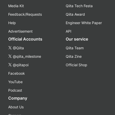
Media Kit
Qiita Tech Festa
Feedback/Requests
Qiita Award
Help
Engineer White Paper
Advertisement
API
Official Accounts
Our service
@Qiita
Qiita Team
@qiita_milestone
Qiita Zine
@qiitapoi
Official Shop
Facebook
YouTube
Podcast
Company
About Us