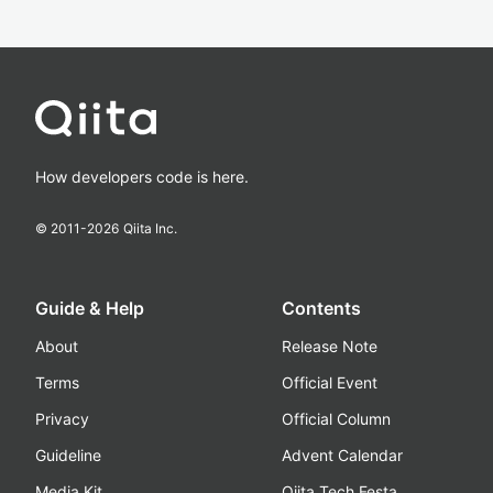
How developers code is here.
© 2011-
2026
Qiita Inc.
Guide & Help
Contents
About
Release Note
Terms
Official Event
Privacy
Official Column
Guideline
Advent Calendar
Media Kit
Qiita Tech Festa