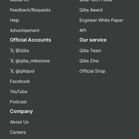
Feedback/Requests
Qiita Award
Help
Engineer White Paper
Advertisement
API
Official Accounts
Our service
@Qiita
Qiita Team
@qiita_milestone
Qiita Zine
@qiitapoi
Official Shop
Facebook
YouTube
Podcast
Company
About Us
Careers