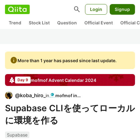
search
Login
Signup
Trend
Stock List
Question
Official Event
Official
info
More than 1 year has passed since last update.
mofmof
Advent Calendar
2024
Day 9
@
koba_hiro_
in
mofmof inc.
Supabase CLIを使ってローカル
に環境を作る
Supabase