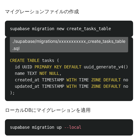
マイグレーションファイルの作成
./supabase/migrations/xxxxxxxxxxx_create_tasks_table
.sql
CREATE
TABLE
tasks
(
id
UUID
PRIMARY
KEY
DEFAULT
uuid_generate_v4
(),
name
TEXT
NOT
NULL
,
created_at
TIMESTAMP
WITH
TIME
ZONE
DEFAULT
now
(),
updated_at
TIMESTAMP
WITH
TIME
ZONE
DEFAULT
now
()
);
ローカルDBにマイグレーションを適用
supabase migration up 
--local