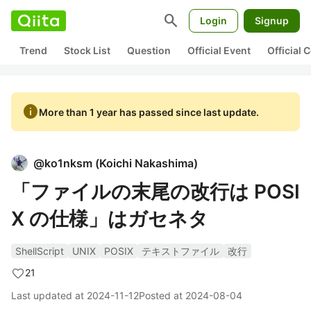
search
Login
Signup
Trend
Stock List
Question
Official Event
Official
info
More than 1 year has passed since last update.
@
ko1nksm
(
Koichi Nakashima
)
「ファイルの末尾の改行は POSI
X の仕様」はガセネタ
ShellScript
UNIX
POSIX
テキストファイル
改行
21
Last updated at
2024-11-12
Posted at
2024-08-04