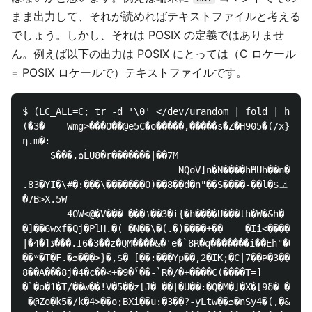
まま出力して、それが読めればテキストファイルと考える
でしょう。しかし、それは POSIX の定義ではありませ
ん。例えば以下の出力は POSIX にとっては（C ロケール
= POSIX ロケールで）テキストファイルです。
$ (LC_ALL=C; tr -d '\0' </dev/urandom | fold | head 
(�3�	Wmg>���O��@e5C�o�����,�����s�Z�H905�(/x}���

ŋ.m�:

     S���,ɷĹU8�r�������|��7M

                            NQoV]n�N����hްHUh��n���4�y
.83�YI�\#�:���\�������O)��8��d�n"��S����-��l�$ᅺ	�
�7B>X.5W

        4OW<@�V��� ���۱��3�i{�h����U���lh�W�&h�

�]��6wxf�Qj�PlH.�( �N��\�(.�)����+��	�Ii<����H�S9Z
|�ڎ[�4���.I6�3��z�QM����&�'e�`8R�q�������i��Eh"��s�

��ʷ�T�F.�ϧ���>}�,$�_[��:���Yp��,2�IK;�C|7��Ҏ�3���d#M2
8��A���8j�4�c��<+�9�ˁ��-`R�/�+����C(����T=]

�`�o�1�T/��w��!V�5��z[J� ��|�U��:�Q�M�]�X�[9δ� ���\3
 ݃�@Zo�k5�/k�4>��o;BXi��u:�3��?-yLtw��ϧ�nSy4�(,�&�?q-