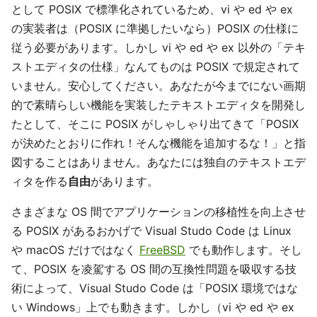
として POSIX で標準化されているため、vi や ed や ex
の実装者は（POSIX に準拠したいなら）POSIX の仕様に
従う必要があります。しかし vi や ed や ex 以外の「テキ
ストエディタの仕様」なんてものは POSIX で規定されて
いません。安心してください。あなたが今までにない画期
的で素晴らしい機能を実装したテキストエディタを開発し
たとして、そこに POSIX がしゃしゃり出てきて「POSIX
が決めたとおりに作れ！そんな機能を追加するな！」と指
図することはありません。あなたには独自のテキストエデ
ィタを作る
自由
があります。
さまざまな OS 間でアプリケーションの移植性を向上させ
る POSIX があるおかげで Visual Studo Code は Linux
や macOS だけではなく
FreeBSD
でも動作します。そし
て、POSIX を凌駕する OS 間の互換性問題を吸収する技
術によって、Visual Studo Code は「POSIX 環境ではな
い Windows」上でも動きます。しかし（vi や ed や ex