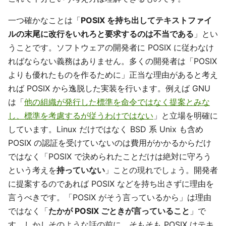
一つ確かなことは「
POSIX を持ち出してテキストファイ
ルの末尾に改行をいれろと要求するのは不当である
」とい
うことです。ソフトウェアの開発者に POSIX に従わなけ
ればならない義務はありません。多くの開発者は「POSIX
よりも優れたものを作るために」正当な理由があると考え
れば POSIX から逸脱した実装を行います。例えば GNU
は「
他の組織が発行した標準を命令ではなく提案とみな
し、標準を考慮するが従うわけではない
」と立場を明確に
しています。Linux だけではなく BSD 系 Unix も含め
POSIX の認証を受けていないのは費用がかかるからだけ
ではなく「POSIX で決められたことだけは絶対に守ろう
という考えを
持っていない
」ことの現れでしょう。開発者
に提案するのであれば POSIX などを持ち出さずに理由を
言うべきです。「POSIX がそう言っているから」は理由
ではなく「
たかが POSIX ごときが言っていること
」で
す。しかしそのような話の前に、そもそも POSIX はテキ