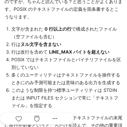
のですが、ちゃんと読んでいる？と思うことがよくありま
す。POSIX のテキストファイルの定義を箇条書するとこ
うなります。
文字が含まれた
0 行以上の行
で構成されたファイル
（空ファイルも含む）
行は
ヌル文字を含まない
行は改行を含めて
LINE_MAX バイトを超えない
POSIX ではテキストファイルとバイナリファイルを区
別していない
多くのユーティリティはテキストファイルを操作する
ときにのみ予測可能または意味のある出力を生成する
このような制限を持つ標準ユーティリティは STDIN
または INPUT FILES セクションで常に「テキストフ
ァイル」を指定する
more_horiz
これらの項目はすべて重要
です。テキストファイルの末尾
に改行が必要というところだけを読んで、その他の重要項