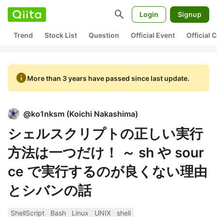
search
Login
Signup
Trend
Stock List
Question
Official Event
Official
info
More than 3 years have passed since last update.
@
ko1nksm
(
Koichi Nakashima
)
シェルスクリプトの正しい実行
方法は一つだけ！ ～ sh や sour
ce で実行するのが良くない理由
とシバンの話
ShellScript
Bash
Linux
UNIX
shell