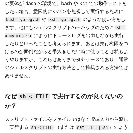
の実体が dash の環境で、bash や ksh での動作テストを
したい場合、意図的にシバンを無視して実行するために
や
のような使い方をし
bash myprog.sh
ksh myprog.sh
ます。他にもシェルスクリプトのデバッグのために
sh -
にようにトレースログを出力しながら実行
x myprog.sh
したりといったことも考えられます。あとは実行権限をつ
けるのが面倒だからと手抜きしたい時に使うことは私もよ
くやりますが、これらはあくまで例外ケースであり、通常
のシェルスクリプトの実行方法として推奨される方法では
ありません。
なぜ
で実行するのが良くないの
sh < FILE
か？
スクリプトファイルをファイルではなく標準入力から渡し
て実行する
（または
）のよう
sh < FILE
cat FILE | sh