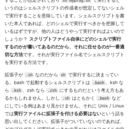
することが想定されており
で実行すると
sh myprog.sh
いうのはシェルスクリプトの作成者が想定してないシェル
で実行することを意味しています。シェルスクリプトを書
いた本人であれば、どのシェルで実行すべきかを把握して
いるはずですが、他の人はどうやって実行すればよいので
しょうか？
スクリプトファイル自体にどのシェルで実行
するのかが書いてあるのだから、それに任せるのが一番適
切な方法
です。それが実行ファイル名でシェルスクリプト
を実行する方法です。
拡張子が
なのだから
で実行するに決まってい
.sh
sh
る。bash で起動するシェルスクリプトは
、ksh な
.bash
ら
、zsh なら
にするものだという考え方もあ
.ksh
.zsh
るかもしれません。しかし
はともかく
など
.sh
.bash
にしている例はあまり見かけません。それに Unix / Linux
では
実行ファイルに拡張子を付ける必要はない
という話を
思い出してください。拡張子がついていないのであれば、