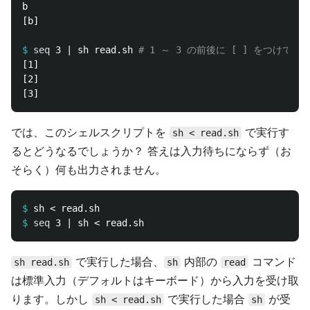
b

[b]

$
seq 
3 | sh read.sh 
# 1 ～ 3 の前後に [ ] をつけて出
[1]

[2]

では、このシェルスクリプトを
で実行す
sh < read.sh
るとどうなるでしょうか？ 答えは入力待ちにならず（お
そらく）何も出力されません。
$
$
seq 
で実行した場合、
内部の
コマンド
sh read.sh
sh
read
は標準入力（デフォルトはキーボード）から入力を受け取
ります。しかし
で実行した場合
が受
sh < read.sh
sh