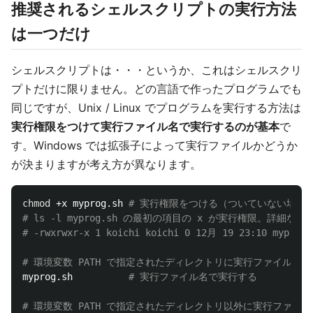
推奨されるシェルスクリプトの実行方法
は一つだけ
シェルスクリプトは・・・というか、これはシェルスクリ
プトだけに限りません。どの言語で作ったプログラムでも
同じですが、Unix / Linux でプログラムを実行する方法は
実行権限をつけて実行ファイル名で実行するのが基本
で
す。Windows では拡張子によって実行ファイルかどうか
が決まりますが考え方が異なります。
chmod
 +x myprog.sh 
# 実行権限をつける（ついていない場合
# ls -l myprog.sh の最初の項目の x が実行権限。詳細
# -rwxrwxr-x 1 koichi koichi 0 12月 19 23:10 myprog.
# 環境変数 PATH で指定されたディレクトリに実行ファイルが
myprog.sh          
# 実行ファイル名で実行する
# 環境変数 PATH で指定されたディレクトリ以外に実行ファイ