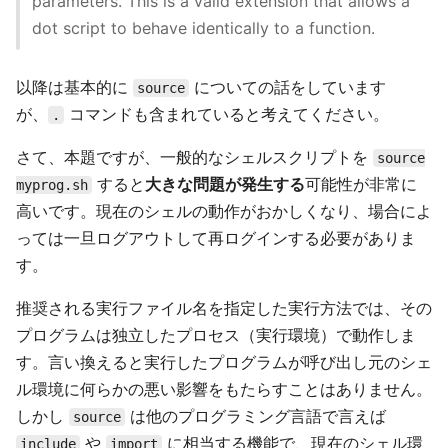
parameters. This is a valid extension that allows a
dot script to behave identically to a function.
以降は基本的に
についての話をしています
source
が、
コマンドも含まれていると考えてください。
.
さて、本題ですが、一般的なシェルスクリプトを
source
すると
大きな問題が発生する
可能性が非常に
myprog.sh
高いです。現在のシェルの動作がおかしくなり、場合によ
っては一旦ログアウトして再ログインする必要がありま
す。
推奨される実行ファイル名を指定した実行方法では、その
プログラムは独立したプロセス（実行環境）で動作しま
す。言い換えると実行したプログラムが呼び出し元のシェ
ル環境に何らかの悪い影響をもたらすことはありません。
しかし
は他のプログラミング言語で言えば
source
や
に相当する機能で、現在のシェル環
include
import