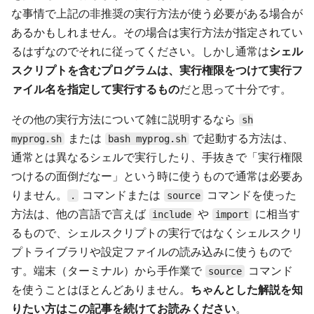
な事情で上記の非推奨の実行方法が使う必要がある場合が
あるかもしれません。その場合は実行方法が指定されてい
るはずなのでそれに従ってください。しかし通常は
シェル
スクリプトを含むプログラムは、実行権限をつけて実行フ
ァイル名を指定して実行するもの
だと思って十分です。
その他の実行方法について雑に説明するなら
sh
または
で起動する方法は、
myprog.sh
bash myprog.sh
通常とは異なるシェルで実行したり、手抜きで「実行権限
つけるの面倒だなー」という時に使うもので通常は必要あ
りません。
コマンドまたは
コマンドを使った
.
source
方法は、他の言語で言えば
や
に相当す
include
import
るもので、シェルスクリプトの実行ではなくシェルスクリ
プトライブラリや設定ファイルの読み込みに使うもので
す。端末（ターミナル）から手作業で
コマンド
source
を使うことはほとんどありません。
ちゃんとした解説を知
りたい方はこの記事を続けてお読みください
。