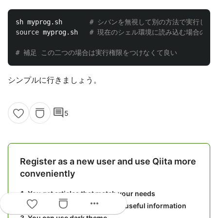
sh myprog.sh       
# シバンを無視して別の方法で実行した
source 
myprog.sh   
# 現在のシェル環境に読み込む場合のみ
# 補足 この二つの場合は実行権限をつけなくて良い
シンプルに行きましょう。
comment
5
Register as a new user and use Qiita more
conveniently
You get articles that match your needs
more_horiz
You can efficiently read back useful information
You can use dark theme