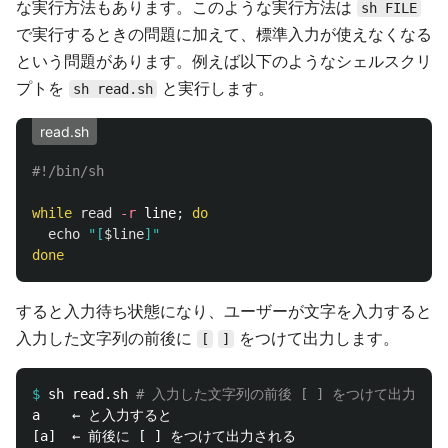
な実行方法もあります。このような実行方法は
sh FILE
で実行するときの問題に加えて、標準入力が使えなくなる
という問題があります。例えば以下のようなシェルスクリ
プトを
と実行します。
sh read.sh
read.sh
#!/bin/sh
while 
read
-r
 line
;
do

echo
"[
$line
]"
done
すると入力待ち状態になり、ユーザーが文字を入力すると
入力した文字列の前後に
をつけて出力します。
[
]
$
sh read.sh 
# 入力した文字列の前後 [ ] をつけて出力する
a    ← と入力すると

[a]  ← 前後に [ ] をつけて出力される
