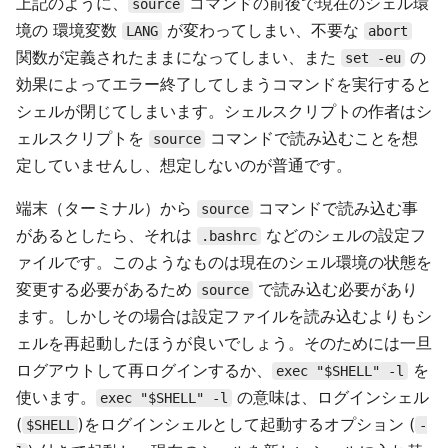
上記のように、
コマンドの前後で現在のシェル環
source
境の 環境変数
が変わってしまい、不要な
LANG
abort
関数が定義されたままになってしまい、また
の
set -eu
効果によってエラー終了してしまうコマンドを実行すると
シェルが閉じてしまいます。シェルスクリプトの作者はシ
ェルスクリプトを
コマンドで読み込むことを想
source
定していませんし、想定しないのが普通です。
端末（ターミナル）から
コマンドで読み込む事
source
があるとしたら、それは
などのシェルの設定フ
.bashrc
ァイルです。このようなものは現在のシェル環境の状態を
変更する必要があるため
で読み込む必要があり
source
ます。しかしその場合は設定ファイルを読み込むよりもシ
ェルを再起動したほうが良いでしょう。そのためには一旦
ログアウトして再ログインするか、
を
exec "$SHELL" -l
使います。
の意味は、ログインシェル
exec "$SHELL" -l
(
)をログインシェルとして起動するオプション (
$SHELL
-