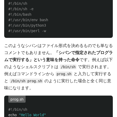
#!/bin/sh
#!/bin/sh -e
#!/bin/bash
#!/usr/bin/env bash
#!/usr/bin/python3
#!/usr/bin/perl -w
このようなシバンはファイル形式を決めるものでも単なる
コメントでもありません。
「シバンで指定されたプログラ
ムで実行する」という意味を持った命令
です。例えば以下
のようなシェルスクリプトは
で実行されます。
/bin/sh
例えばコマンドラインから
と入力して実行する
prog.sh
と
のように実行した場合と全く同じ意
/bin/sh prog.sh
味になります。
prog.sh
#!/bin/sh
echo
"Hello World"