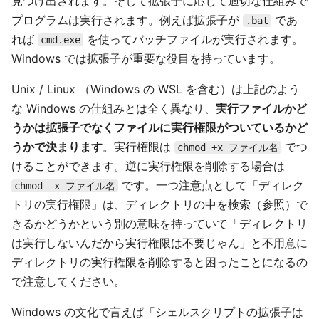
見つけ出されます。そして拡張子に応じて適切な仕組みで
プログラムは実行されます。例えば拡張子が
であ
.bat
れば
を使ってバッチファイルが実行されます。
cmd.exe
Windows では拡張子が重要な役目を持っています。
Unix / Linux （Windows の WSL を含む）は上記のよう
な Windows の仕組みとは全く異なり、
実行ファイルかど
うかは拡張子でなくファイルに実行権限がついているかど
うかで決まります
。実行権限は
でつ
chmod +x ファイル名
けることができます。逆に実行権限を削除する場合は
です。一つ注意点として「ディレク
chmod -x ファイル名
トリの実行権限」は、ディレクトリの中を検索（参照）で
きるかどうかという別の意味を持っていて「ディレクトリ
は実行しないんだから実行権限は不要じゃん」と不用意に
ディレクトリの実行権限を削除すると困ったことになるの
で注意してください。
Windows の文化で言えば「シェルスクリプトの拡張子は