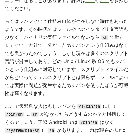
エラーになることがあります。詳細は
ここ
や
ここ
を参照し
てください。
古くはシバンという仕組み自体が存在しない時代もあった
ようです。その時代ではシェルや他のインタプリタ言語も
少なく「バイナリの実行ファイルでないなら
で動か
sh
せ」という方針で十分だっためシバンという仕組みはなく
ても良かったのでしょう。しかし現在は多くのスクリプト
言語が誕生しており、どの Unix / Linux 系 OS でもシバ
ンという仕組みに対応しています。スクリプトファイルだ
からといってシェルスクリプトとは限らず、シェルによっ
ては実際に問題が発生するためシバンを使ったほうが可搬
性は高くなります。
ここで天邪鬼な人はもしシバンを
にして
#!/bin/sh
に
がなかったらどうするのか？と指摘して
/bin/sh
sh
くるでしょう。実際 Android では
はなく
/bin/sh
に
があります。これは現在の Unix
/system/bin/sh
sh