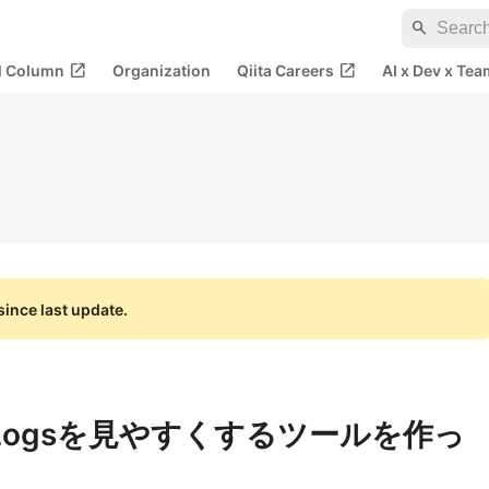
search
open_in_new
open_in_new
al Column
Organization
Qiita Careers
AI x Dev x Tea
ince last update.
ch Logsを見やすくするツールを作っ