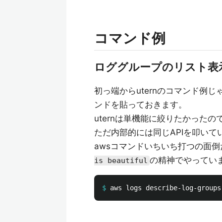
コマンド例
ロググループのリスト表
初っ端からuternのコマンド例
ンドを貼っておきます。
uternは単機能に絞りたかった
ただ内部的には同じAPIを叩い
awsコマンドいちいち打つの面
の精神でやってい
is beautiful
$
aws logs describe-log-groups