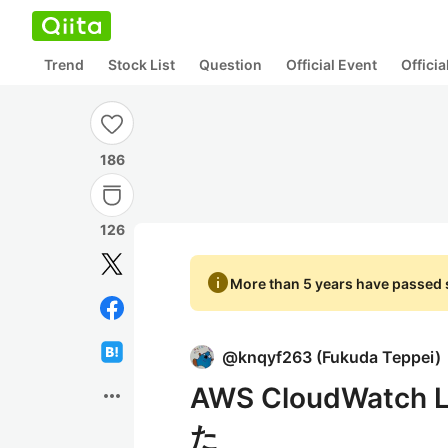
Trend
Stock List
Question
Official Event
Offici
186
126
info
More than 5 years have passed s
@
knqyf263
(
Fukuda Teppei
)
AWS CloudWat
more_horiz
た