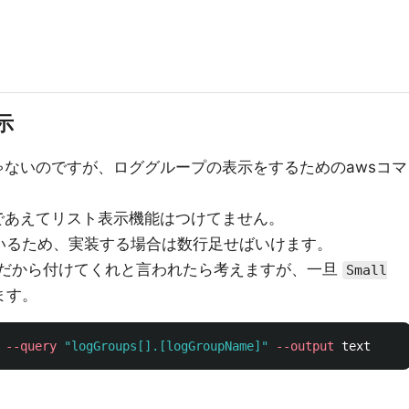
示
じゃないのですが、ロググループの表示をするためのawsコマ
のであえてリスト表示機能はつけてません。
ているため、実装する場合は数行足せばいけます。
倒だから付けてくれと言われたら考えますが、一旦
Small
ます。
 
--query
"logGroups[].[logGroupName]"
--output