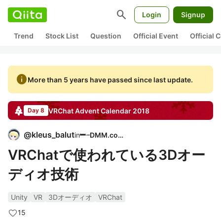
search
Login
Signup
Trend
Stock List
Question
Official Event
Official
info
More than 5 years have passed since last update.
VRChat
Advent Calendar
2018
Day 8
@
kleus_balut
in
DMM.com
VRChatで使われている3Dオー
ディオ技術
Unity
VR
3Dオーディオ
VRChat
15