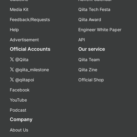
Media Kit
Qiita Tech Festa
Feedback/Requests
Qiita Award
Help
Engineer White Paper
Advertisement
API
Official Accounts
Our service
@Qiita
Qiita Team
@qiita_milestone
Qiita Zine
@qiitapoi
Official Shop
Facebook
YouTube
Podcast
Company
About Us