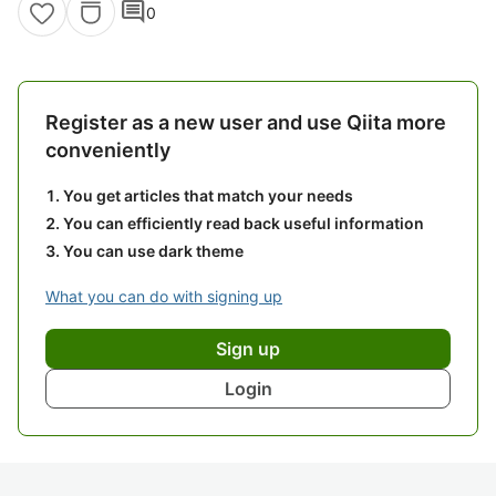
comment
0
Register as a new user and use Qiita more
conveniently
You get articles that match your needs
You can efficiently read back useful information
You can use dark theme
What you can do with signing up
Sign up
Login