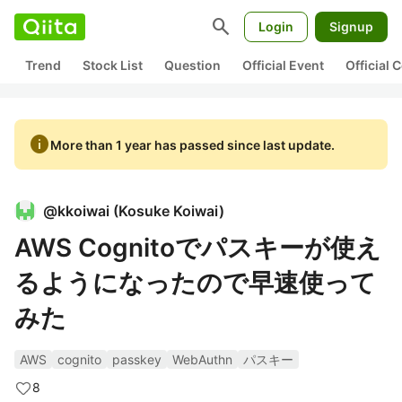
search
Login
Signup
Trend
Stock List
Question
Official Event
Official
info
More than 1 year has passed since last update.
@
kkoiwai
(
Kosuke Koiwai
)
AWS Cognitoでパスキーが使え
るようになったので早速使って
みた
AWS
cognito
passkey
WebAuthn
パスキー
8