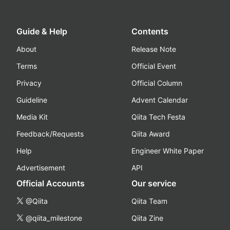
Guide & Help
Contents
About
Release Note
Terms
Official Event
Privacy
Official Column
Guideline
Advent Calendar
Media Kit
Qiita Tech Festa
Feedback/Requests
Qiita Award
Help
Engineer White Paper
Advertisement
API
Official Accounts
Our service
@Qiita
Qiita Team
@qiita_milestone
Qiita Zine