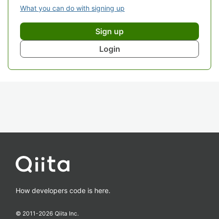
What you can do with signing up
Sign up
Login
How developers code is here.
© 2011-
2026
Qiita Inc.