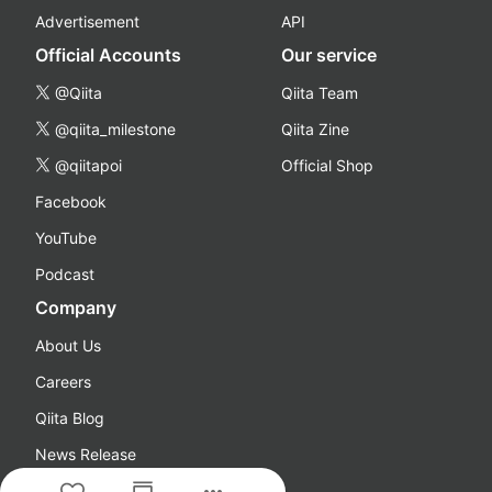
Advertisement
API
Official Accounts
Our service
@Qiita
Qiita Team
@qiita_milestone
Qiita Zine
@qiitapoi
Official Shop
Facebook
YouTube
Podcast
Company
About Us
Careers
Qiita Blog
News Release