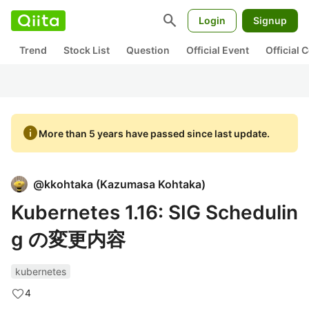
search
Login
Signup
Trend
Stock List
Question
Official Event
Official
info
More than 5 years have passed since last update.
@
kkohtaka
(
Kazumasa Kohtaka
)
Kubernetes 1.16: SIG Schedulin
g の変更内容
kubernetes
4