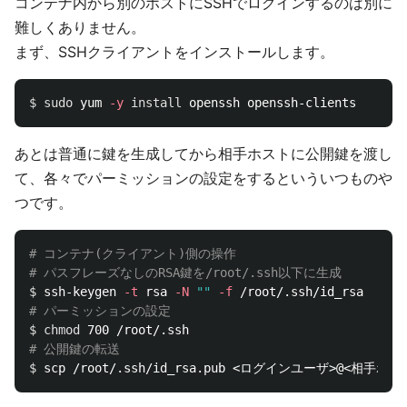
コンテナ内から別のホストにSSHでログインするのは別に
難しくありません。
まず、SSHクライアントをインストールします。
$ 
sudo 
yum 
-y
install 
あとは普通に鍵を生成してから相手ホストに公開鍵を渡し
て、各々でパーミッションの設定をするといういつものや
つです。
# コンテナ(クライアント)側の操作
# パスフレーズなしのRSA鍵を/root/.ssh以下に生成
$ 
ssh-keygen 
-t
 rsa 
-N
""
-f
# パーミッションの設定
$ 
chmod 
# 公開鍵の転送
$ 