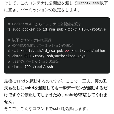
そして、このコンテナに公開鍵を渡して
以下
/root/.ssh
に置き、パーミッションの設定をします。
# Dockerホストからコンテナに公開鍵を渡す
$ 
sudo 
docker 
cp 
id_rsa.pub <コンテナID>:/root/.ssh

# 以下はコンテナ内で実行
# 公開鍵の名前とパーミッションの設定
$ 
cat
 /root/.ssh/id_rsa.pub 
>>
$ 
chmod 
# .sshのパーミッションの設定
$ 
chmod 
最後にsshdを起動するのですが、ここで一工夫。
何の工
夫もなしにsshdを起動しても一瞬デーモンが起動するだ
けですぐに停止してしまうため、sshdが常駐してくれま
せん。
そこで、こんなコマンドでsshdを起動します。