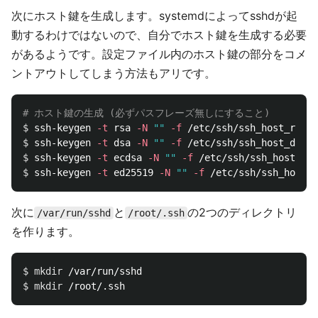
次にホスト鍵を生成します。systemdによってsshdが起
動するわけではないので、自分でホスト鍵を生成する必要
があるようです。設定ファイル内のホスト鍵の部分をコメ
ントアウトしてしまう方法もアリです。
# ホスト鍵の生成 (必ずパスフレーズ無しにすること)
$ 
ssh-keygen 
-t
 rsa 
-N
""
-f
$ 
ssh-keygen 
-t
 dsa 
-N
""
-f
$ 
ssh-keygen 
-t
 ecdsa 
-N
""
-f
$ 
ssh-keygen 
-t
 ed25519 
-N
""
-f
次に
と
の2つのディレクトリ
/var/run/sshd
/root/.ssh
を作ります。
$ 
mkdir
$ 
mkdir