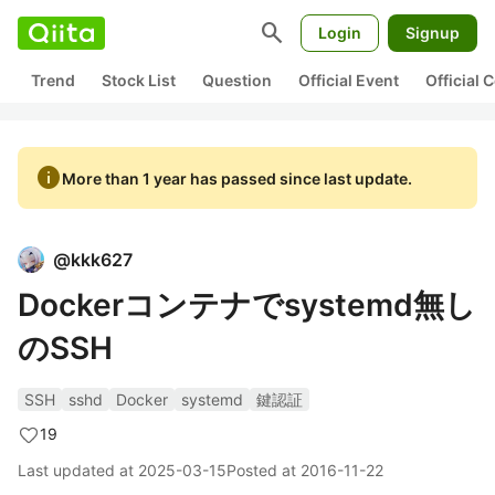
search
Login
Signup
Trend
Stock List
Question
Official Event
Official
info
More than 1 year has passed since last update.
@
kkk627
Dockerコンテナでsystemd無し
のSSH
SSH
sshd
Docker
systemd
鍵認証
19
Last updated at
2025-03-15
Posted at
2016-11-22