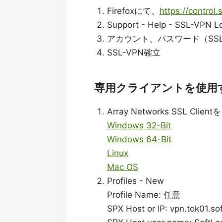
Firefoxにて、
https://control.
Support - Help - SSL-VPN L
アカウント、パスワード（SS
SSL-VPN確立
専用クライアントを使用
Array Networks SSL Cli
Windows 32-Bit
Windows 64-Bit
Linux
Mac OS
Profiles - New
Profile Name: 任意
SPX Host or IP: vpn.tok01.so