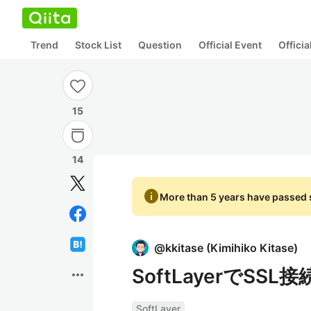
Trend
Stock List
Question
Official Event
Offici
15
14
info
More than 5 years have passed s
@
kkitase
(
Kimihiko Kitase
)
SoftLayerでSS
more_horiz
SoftLayer