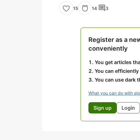
comment
14
3
15
Register as a ne
conveniently
You get articles t
You can efficiently
You can use dark 
What you can do with si
Sign up
Login