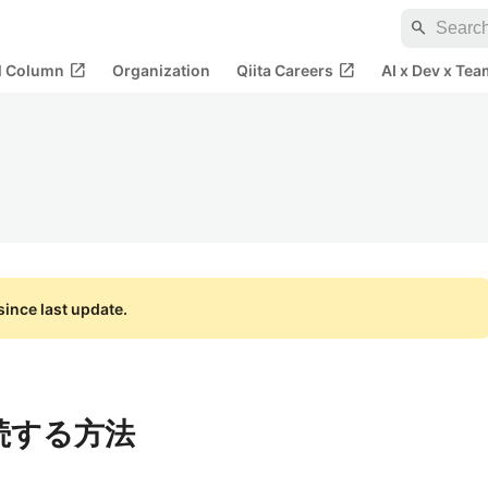
search
open_in_new
open_in_new
al Column
Organization
Qiita Careers
AI x Dev x Tea
ince last update.
L接続する方法