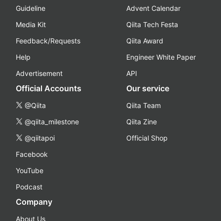
Guideline
Advent Calendar
Media Kit
Qiita Tech Festa
Feedback/Requests
Qiita Award
Help
Engineer White Paper
Advertisement
API
Official Accounts
Our service
@Qiita
Qiita Team
@qiita_milestone
Qiita Zine
@qiitapoi
Official Shop
Facebook
YouTube
Podcast
Company
About Us