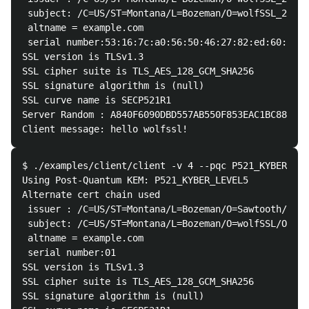
 subject: /C=US/ST=Montana/L=Bozeman/O=wolfSSL_2048/
 altname = example.com

 serial number:53:16:7c:a0:56:50:46:27:82:ed:60:b4:d
SSL version is TLSv1.3

SSL cipher suite is TLS_AES_128_GCM_SHA256

SSL signature algorithm is (null)

SSL curve name is SECP521R1

Server Random : A840F6090DBD557AB550F853EAC1BC88D810
$ ./examples/client/client -v 4 --pqc P521_KYBER_LEV
Using Post-Quantum KEM: P521_KYBER_LEVEL5

Alternate cert chain used

 issuer : /C=US/ST=Montana/L=Bozeman/O=Sawtooth/OU=C
 subject: /C=US/ST=Montana/L=Bozeman/O=wolfSSL/OU=Su
 altname = example.com

 serial number:01 

SSL version is TLSv1.3

SSL cipher suite is TLS_AES_128_GCM_SHA256

SSL signature algorithm is (null)
