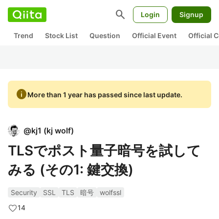
search
Login
Signup
Trend
Stock List
Question
Official Event
Official
info
More than 1 year has passed since last update.
@
kj1
(
kj wolf
)
TLSでポスト量子暗号を試して
みる (その1: 鍵交換)
Security
SSL
TLS
暗号
wolfssl
14