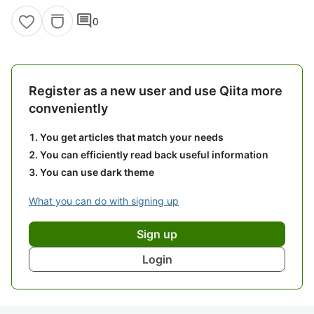
comment
0
Register as a new user and use Qiita more
conveniently
You get articles that match your needs
You can efficiently read back useful information
You can use dark theme
What you can do with signing up
Sign up
Login