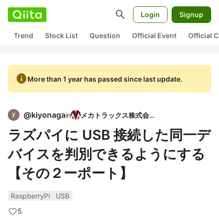
search
Login
Signup
Trend
Stock List
Question
Official Event
Official
info
More than 1 year has passed since last update.
@
kiyonaga
in
メカトラックス株式会社
ラズパイに USB 接続した同一デ
バイスを判別できるようにする
【その２ーポート】
RaspberryPi
USB
5