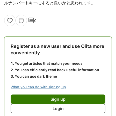
ルナンバーもキーにすると良いかと思われます。
comment
0
Register as a new user and use Qiita more
conveniently
You get articles that match your needs
You can efficiently read back useful information
You can use dark theme
What you can do with signing up
Sign up
Login