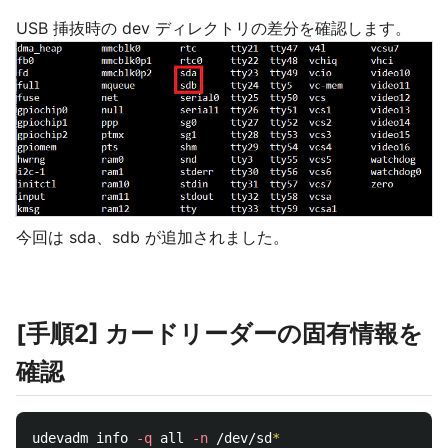
USB 挿抜時の dev ディレクトリの差分を確認します。
今回は sda、sdb が追加されました。
[手順2] カードリーダーの固有情報を
確認
udevadm info 
-q
 all 
-n
 /dev/sd
*