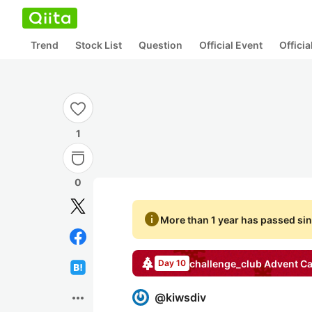
Trend
Stock List
Question
Official Event
Offici
1
0
info
More than 1 year has passed sin
challenge_club
Advent Ca
Day 10
more_horiz
@
kiwsdiv