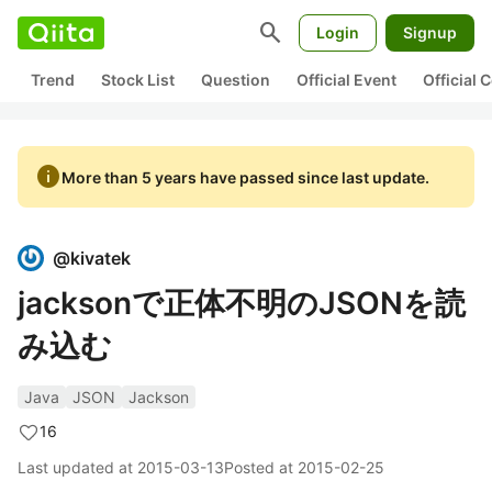
search
Login
Signup
Trend
Stock List
Question
Official Event
Official
info
More than 5 years have passed since last update.
@
kivatek
jacksonで正体不明のJSONを読
み込む
Java
JSON
Jackson
16
Last updated at
2015-03-13
Posted at
2015-02-25