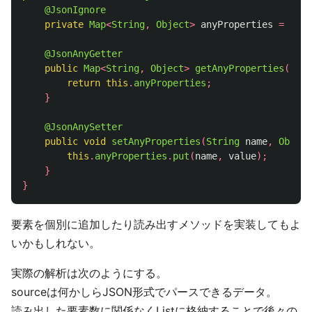
@JsonIgnore
private
Map
<
String
,
Object
>
anyProperties
=
new
@JsonAnyGetter
public
Map
<
String
,
Object
>
getAnyProperties
()
{
return
this
.
anyProperties
;
}
@JsonAnySetter
public
void
setAnyProperties
(
String
name
,
Object
this
.
anyProperties
.
put
(
name
,
value
);
}
}
要素を個別に追加したり読み出すメソッドを実装してもよ
いかもしれない。
実際の解析は次のようにする。
sourceは何かしらJSON形式でパースできるデータ。
読み出した要素数に関係なくListに格納することで後々の