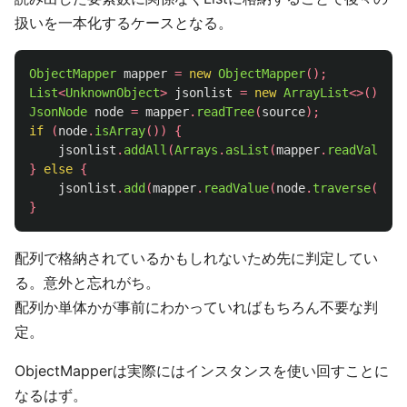
扱いを一本化するケースとなる。
ObjectMapper
mapper
=
new
ObjectMapper
();
List
<
UnknownObject
>
jsonlist
=
new
ArrayList
<>();
JsonNode
node
=
mapper
.
readTree
(
source
);
if
(
node
.
isArray
())
{
jsonlist
.
addAll
(
Arrays
.
asList
(
mapper
.
readValue
(
n
}
else
{
jsonlist
.
add
(
mapper
.
readValue
(
node
.
traverse
(),
U
}
配列で格納されているかもしれないため先に判定してい
る。意外と忘れがち。
配列か単体かが事前にわかっていればもちろん不要な判
定。
ObjectMapperは実際にはインスタンスを使い回すことに
なるはず。