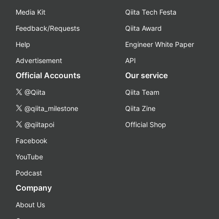
Media Kit
Qiita Tech Festa
Feedback/Requests
Qiita Award
Help
Engineer White Paper
Advertisement
API
Official Accounts
Our service
@Qiita
Qiita Team
@qiita_milestone
Qiita Zine
@qiitapoi
Official Shop
Facebook
YouTube
Podcast
Company
About Us