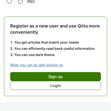
comment
0
Register as a new user and use Qiita more
conveniently
You get articles that match your needs
You can efficiently read back useful information
You can use dark theme
What you can do with signing up
Sign up
Login