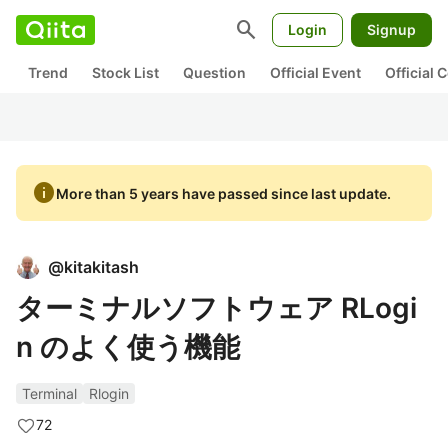
search
Login
Signup
Trend
Stock List
Question
Official Event
Official
info
More than 5 years have passed since last update.
@
kitakitash
ターミナルソフトウェア RLogi
n のよく使う機能
Terminal
Rlogin
72