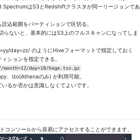
 SpectrumはS3とRedshiftクラスタが同一リージョンであ
ectrumも読込範囲をパーティションで区切る。
を区切らないと、基本的にはS3上のフルスキャンになってしま
/month=yy/day=zz/ のようにHiveフォーマットで指定しておく
ティションを指定できる。
/month=12/day=18/hoge.tsv.gz
nappy、lzo(Athenaのみ) が利用可能。
ているか否かは意識しなくてよいです。
ジメントコンソールから容易にアクセスすることができます。