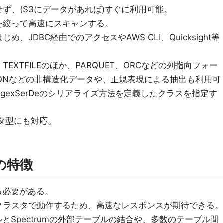
ず、(S3にデータがあれば)すぐに利用可能。
を絞って高速にスキャンする。
、JDBC経由でのアクセスやAWS CLI、Quicksight等
EXTFILEのほか、PARQUET、ORCなどの列指向フォー
ONなどの非構造化データや、正規表現による抽出も利用可
、RegexSerDeのシリアライズ方法を定義したクラスを指定す
のデータ型にも対応。
m の特徴
げる必要がある。
クラスタで動作するため、高速なレスポンスが期待できる。
ブルとSpectrumの外部テーブルの結合や、多数のテーブル間