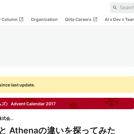
search
open_in_new
open_in_new
al Column
Organization
Qiita Careers
AI x Dev x Tea
ince last update.
テムズ）
Advent Calendar
2017
ULSコンサルティング株式会社
trumと Athenaの違いを探ってみた