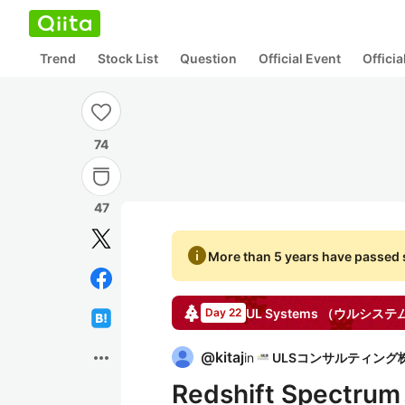
Trend
Stock List
Question
Official Event
Offici
74
47
info
More than 5 years have passed s
UL Systems （ウルシス
Day 22
more_horiz
@
kitaj
in
Redshift Spec