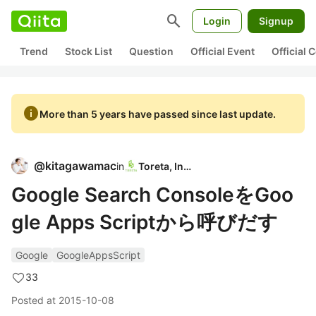
search
Login
Signup
Trend
Stock List
Question
Official Event
Official
info
More than 5 years have passed since last update.
@
kitagawamac
in
Toreta, Inc.
Google Search ConsoleをGoo
gle Apps Scriptから呼びだす
Google
GoogleAppsScript
33
Posted at
2015-10-08