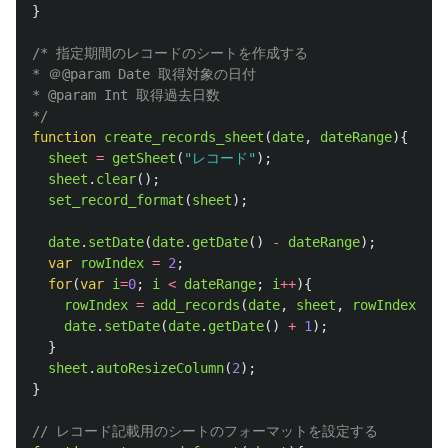
}
/* 指定期間のレコードのシートを作成する

* ＠@param Date 取得対象の日付

* @param Int 取得過去日数

*/
function
create_records_sheet
(
date
,
dateRange
){
sheet
=
getSheet
(
"
レコード
"
);
sheet
.
clear
();
set_record_format
(
sheet
);
date
.
setDate
(
date
.
getDate
()
-
dateRange
);
var
rowIndex
=
2
;
for
(
var
i
=
0
;
i
<
dateRange
;
i
++
){
rowIndex
=
add_records
(
date
,
sheet
,
rowIndex
);
date
.
setDate
(
date
.
getDate
()
+
1
);
}
sheet
.
autoResizeColumn
(
2
);
}
// レコード記載用のシートのフォーマットを設定する