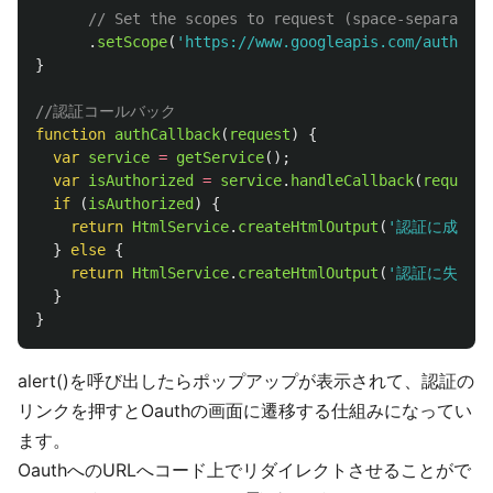
// Set the scopes to request (space-separated 
.
setScope
(
'
https://www.googleapis.com/auth/web
}
//認証コールバック
function
authCallback
(
request
)
{
var
service
=
getService
();
var
isAuthorized
=
service
.
handleCallback
(
request
)
if 
(
isAuthorized
)
{
return
HtmlService
.
createHtmlOutput
(
'
認証に成功し
}
else
{
return
HtmlService
.
createHtmlOutput
(
'
認証に失敗し
}
}
alert()を呼び出したらポップアップが表示されて、認証の
リンクを押すとOauthの画面に遷移する仕組みになってい
ます。
OauthへのURLへコード上でリダイレクトさせることがで