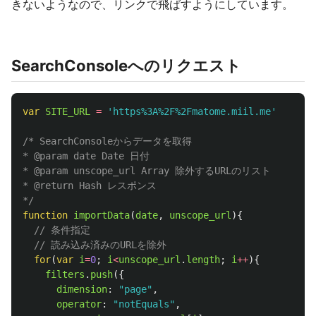
きないようなので、リンクで飛ばすようにしています。
SearchConsoleへのリクエスト
var
SITE_URL
=
'
https%3A%2F%2Fmatome.miil.me
'
/* SearchConsoleからデータを取得

* @param date Date 日付

* @param unscope_url Array 除外するURLのリスト

* @return Hash レスポンス

*/
function
importData
(
date
,
unscope_url
){
// 条件指定
// 読み込み済みのURLを除外
for
(
var
i
=
0
;
i
<
unscope_url
.
length
;
i
++
){
filters
.
push
({
dimension
:
"
page
"
,
operator
:
"
notEquals
"
,