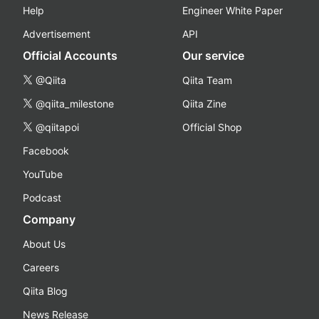
Help
Engineer White Paper
Advertisement
API
Official Accounts
Our service
@Qiita
Qiita Team
@qiita_milestone
Qiita Zine
@qiitapoi
Official Shop
Facebook
YouTube
Podcast
Company
About Us
Careers
Qiita Blog
News Release