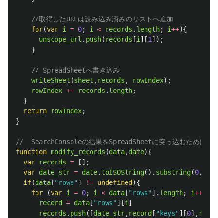
//取得したURLは読み込み済みのリストへ追加
for
(
var
i
=
0
;
i
<
records
.
length
;
i
++
){
unscope_url
.
push
(
records
[
i
][
1
]);
}
// SpreadSheetへ書き込み
writeSheet
(
sheet
,
records
,
rowIndex
);
rowIndex
+=
records
.
length
;
}
return
rowIndex
;
}
//  SearchConsoleの結果をSpreadSheetに突っ込むために整
function
modify_records
(
data
,
date
){
var
records
=
[];
var
date_str
=
date
.
toISOString
().
substring
(
0
,
10
)
if
(
data
[
"
rows
"
]
!=
undefined
){
for 
(
var
i
=
0
;
i
<
data
[
"
rows
"
].
length
;
i
++
){
record
=
data
[
"
rows
"
][
i
]
records
.
push
([
date_str
,
record
[
"
keys
"
][
0
],
recor