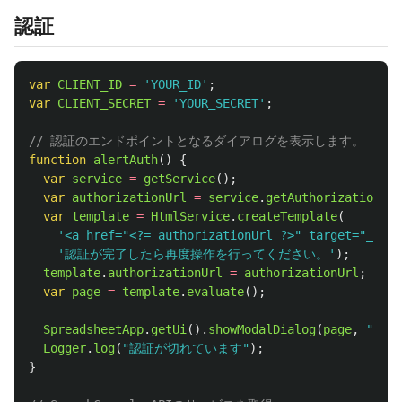
認証
var
CLIENT_ID
=
'
YOUR_ID
'
;
var
CLIENT_SECRET
=
'
YOUR_SECRET
'
;
// 認証のエンドポイントとなるダイアログを表示します。
function
alertAuth
()
{
var
service
=
getService
();
var
authorizationUrl
=
service
.
getAuthorizationUrl
var
template
=
HtmlService
.
createTemplate
(
'
<a href="<?= authorizationUrl ?>" target="_bl
'
認証が完了したら再度操作を行ってください。
'
);
template
.
authorizationUrl
=
authorizationUrl
;
var
page
=
template
.
evaluate
();
SpreadsheetApp
.
getUi
().
showModalDialog
(
page
,
"
認証
Logger
.
log
(
"
認証が切れています
"
);
}