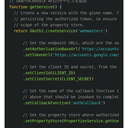
// SearchConsole APIのサービスを取得
function
getService
()
{
// Create a new service with the given name. The n
// persisting the authorized token, so ensure it i
// scope of the property store.
return
OAuth2
.
createService
(
'
webmasters
'
)
// Set the endpoint URLs, which are the same f
.
setAuthorizationBaseUrl
(
'
https://accounts.goo
.
setTokenUrl
(
'
https://accounts.google.com/o/oa
// Set the client ID and secret, from the Goog
.
setClientId
(
CLIENT_ID
)
.
setClientSecret
(
CLIENT_SECRET
)
// Set the name of the callback function in th
// above that should be invoked to complete th
.
setCallbackFunction
(
'
authCallback
'
)
// Set the property store where authorized tok
.
setPropertyStore
(
PropertiesService
.
getUserPro