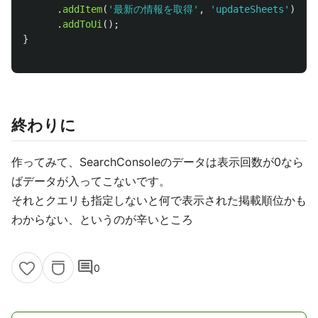
.
addItem
(
'
最新の情報を取得
'
,
'
updateSheets
'
)
.
addToUi
();
}
終わりに
作ってみて、SearchConsoleのデータは表示回数が0なら
ばデータが入ってこないです。
それとクエリも指定しないと何で表示された掲載順位かも
わからない、というのが辛いところ
comment
0