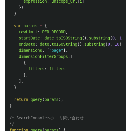
expression
:
unscope_url
[
i
]
})
}
var
params
=
{
rowLimit
:
PER_RECORD
,
startDate
:
date
.
toISOString
().
substring
(
0
,
10
),
endDate
:
date
.
toISOString
().
substring
(
0
,
10
),
dimensions
:
[
"
page
"
],
dimensionFilterGroups
:[
{
filters
:
filters
},
],
}
return
query
(
params
);
}
/* SearchConsoleへクエリ問い合わせ

*/
function
query
(
params
)
{