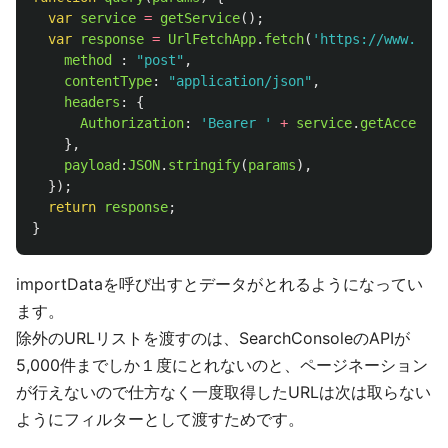
var
service
=
getService
();
var
response
=
UrlFetchApp
.
fetch
(
'
https://www.goog
method
:
"
post
"
,
contentType
:
"
application/json
"
,
headers
:
{
Authorization
:
'
Bearer 
'
+
service
.
getAccessTo
},
payload
:
JSON
.
stringify
(
params
),
});
return
response
;
}
importDataを呼び出すとデータがとれるようになってい
ます。
除外のURLリストを渡すのは、SearchConsoleのAPIが
5,000件までしか１度にとれないのと、ページネーション
が行えないので仕方なく一度取得したURLは次は取らない
ようにフィルターとして渡すためです。