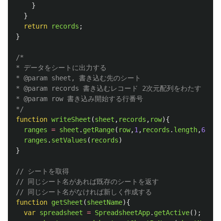
}
}
return
records
;
}
/*

* データをシートに出力する

* @param sheet, 書き込む先のシート

* @param records 書き込むレコード 2次元配列をわたす

* @param row 書き込み開始する行番号

*/
function
writeSheet
(
sheet
,
records
,
row
){
ranges
=
sheet
.
getRange
(
row
,
1
,
records
.
length
,
6
)
ranges
.
setValues
(
records
)
}
// シートを取得
// 同じシート名があれば既存のシートを返す
// 同じシート名がなければ新しく作成する
function
getSheet
(
sheetName
){
var
spreadsheet
=
SpreadsheetApp
.
getActive
();