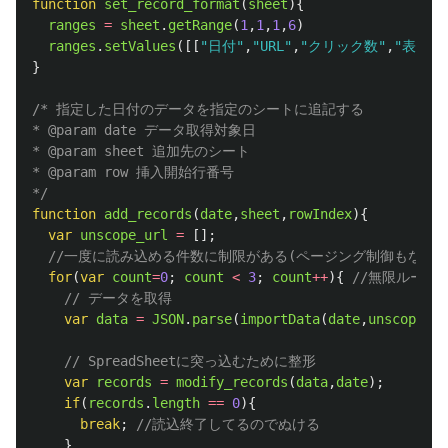
function
set_record_format
(
sheet
){
ranges
=
sheet
.
getRange
(
1
,
1
,
1
,
6
)
ranges
.
setValues
([[
"
日付
"
,
"
URL
"
,
"
クリック数
"
,
"
表示回
}
/* 指定した日付のデータを指定のシートに追記する

* @param date データ取得対象日

* @param sheet 追加先のシート

* @param row 挿入開始行番号

*/
function
add_records
(
date
,
sheet
,
rowIndex
){
var
unscope_url
=
[];
//一度に読み込める件数に制限がある(ページング制御もない
for
(
var
count
=
0
;
count
<
3
;
count
++
){
//無限ループ
// データを取得
var
data
=
JSON
.
parse
(
importData
(
date
,
unscope_ur
// SpreadSheetに突っ込むために整形
var
records
=
modify_records
(
data
,
date
);
if
(
records
.
length
==
0
){
break
;
//読込終了してるのでぬける
}