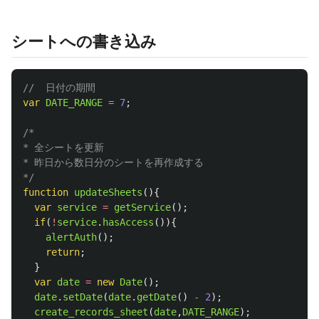
シートへの書き込み
//  日付の期間
var
DATE_RANGE
=
7
;
/*

* 全シートを更新

* 昨日から数日分のシートを再作成する

*/
function
updateSheets
(){
var
service
=
getService
();
if
(
!
service
.
hasAccess
()){
alertAuth
();
return
;
}
var
date
=
new
Date
();
date
.
setDate
(
date
.
getDate
()
-
2
);
create_records_sheet
(
date
,
DATE_RANGE
);