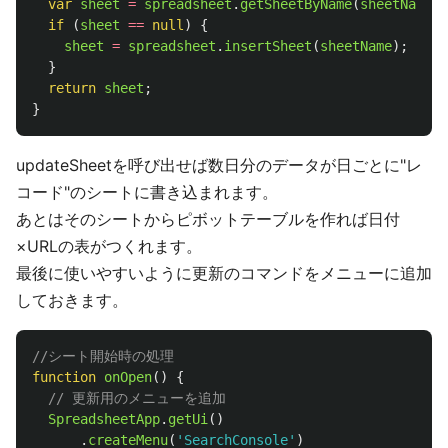
var
sheet
=
spreadsheet
.
getSheetByName
(
sheetName
);
if 
(
sheet
==
null
)
{
sheet
=
spreadsheet
.
insertSheet
(
sheetName
);
}
return
sheet
;
}
updateSheetを呼び出せば数日分のデータが日ごとに"レ
コード"のシートに書き込まれます。
あとはそのシートからピボットテーブルを作れば日付
×URLの表がつくれます。
最後に使いやすいように更新のコマンドをメニューに追加
しておきます。
//シート開始時の処理
function
onOpen
()
{
// 更新用のメニューを追加
SpreadsheetApp
.
getUi
()
.
createMenu
(
'
SearchConsole
'
)