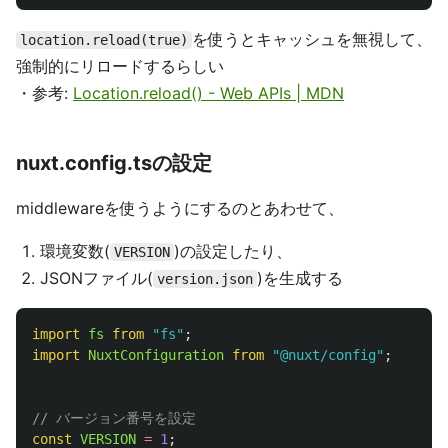
を使うとキャッシュを無視して、
location.reload(true)
強制的にリロードするらしい
・参考:
Location.reload() - Web APIs | MDN
nuxt.config.tsの設定
middlewareを使うようにするのとあわせて、
環境変数(
)の設定したり、
VERSION
JSONファイル(
)を生成する
version.json
import
fs
from
"
fs
"
;
import
NuxtConfiguration
from
"
@nuxt/config
"
;
// バージョン番号を設定
const
VERSION
=
1
;