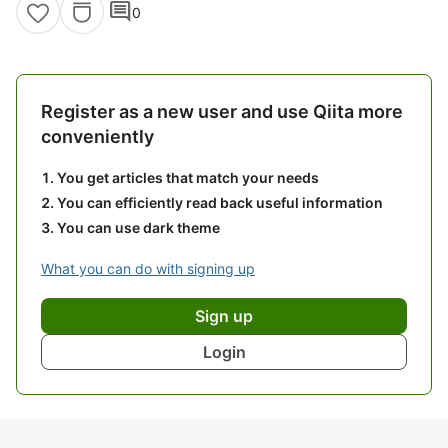
comment
0
Register as a new user and use Qiita more
conveniently
You get articles that match your needs
You can efficiently read back useful information
You can use dark theme
What you can do with signing up
Sign up
Login