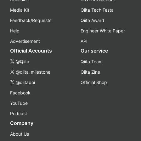
Media Kit
Qiita Tech Festa
Feedback/Requests
Qiita Award
Help
Engineer White Paper
Advertisement
API
Official Accounts
Our service
@Qiita
Qiita Team
@qiita_milestone
Qiita Zine
@qiitapoi
Official Shop
Facebook
YouTube
Podcast
Company
About Us