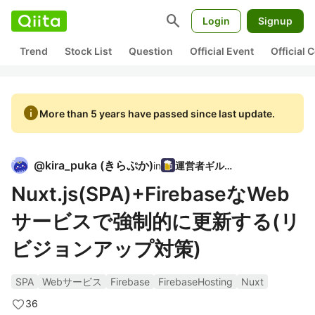
search
Login
Signup
Trend
Stock List
Question
Official Event
Official
info
More than 5 years have passed since last update.
@
kira_puka
(
きらぷか
)
in
運営者ギルド
Nuxt.js(SPA)+FirebaseなWeb
サービスで強制的に更新する(リ
ビジョンアップ対策)
SPA
Webサービス
Firebase
FirebaseHosting
Nuxt
36