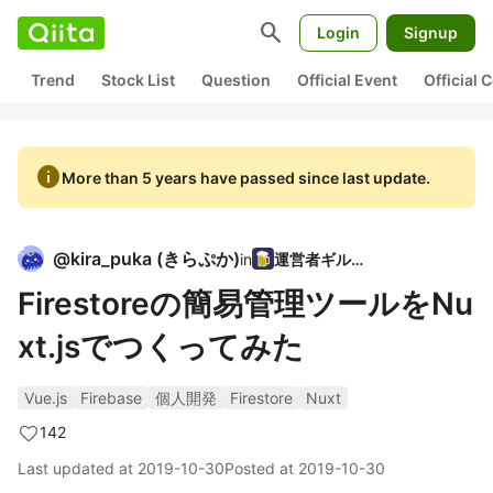
search
Login
Signup
Trend
Stock List
Question
Official Event
Official
info
More than 5 years have passed since last update.
@
kira_puka
(
きらぷか
)
in
運営者ギルド
Firestoreの簡易管理ツールをNu
xt.jsでつくってみた
Vue.js
Firebase
個人開発
Firestore
Nuxt
142
Last updated at
2019-10-30
Posted at
2019-10-30