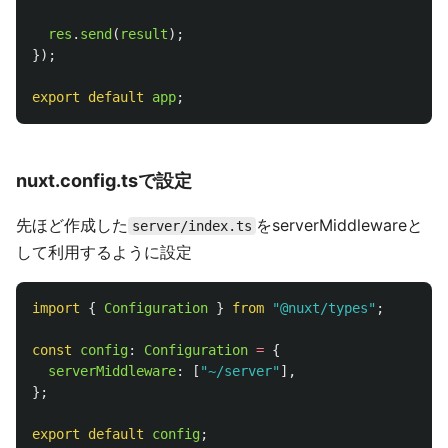
res
.
send
(
result
);
});
export
default
app
;
nuxt.config.tsで設定
先ほど作成した
をserverMiddlewareと
server/index.ts
して利用するように設定
import
{
Configuration
}
from
"
@nuxt/types
"
;
const
config
:
Configuration
=
{
serverMiddleware
:
[
"
~/server
"
],
};
export
default
config
;