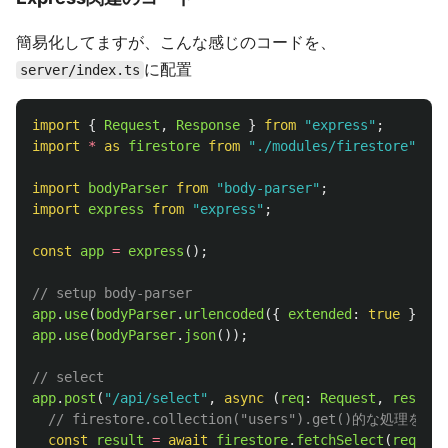
簡易化してますが、こんな感じのコードを、
に配置
server/index.ts
import
{
Request
,
Response
}
from
"
express
"
;
import
*
as 
firestore
from
"
./modules/firestore
"
;
import
bodyParser
from
"
body-parser
"
;
import
express
from
"
express
"
;
const
app
=
express
();
// setup body-parser
app
.
use
(
bodyParser
.
urlencoded
({
extended
:
true
}));
app
.
use
(
bodyParser
.
json
());
// select
app
.
post
(
"
/api/select
"
,
async 
(
req
:
Request
,
res
:
Re
// firestore.collection("users").get()的な処理をす
const
result
=
await
firestore
.
fetchSelect
(
req
.
bod