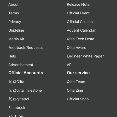
About
Release Note
Terms
Official Event
Privacy
Official Column
Guideline
Advent Calendar
Media Kit
Qiita Tech Festa
Feedback/Requests
Qiita Award
Help
Engineer White Paper
Advertisement
API
Official Accounts
Our service
@Qiita
Qiita Team
@qiita_milestone
Qiita Zine
@qiitapoi
Official Shop
Facebook
YouTube