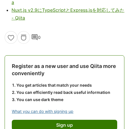
a
Nuxt.js v2.9にTypeScriptとExpress.jsを対応してみた
- Qiita
comment
0
Register as a new user and use Qiita more
conveniently
You get articles that match your needs
You can efficiently read back useful information
You can use dark theme
What you can do with signing up
Sign up