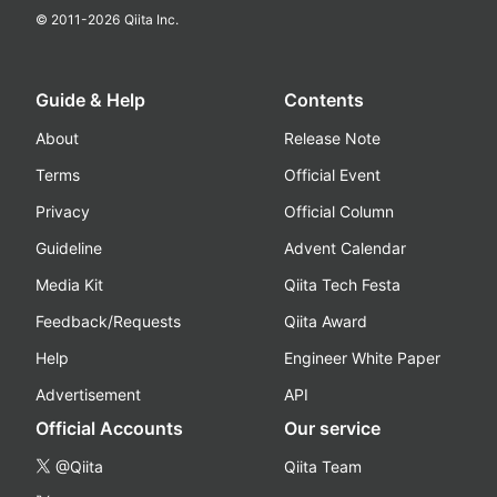
© 2011-
2026
Qiita Inc.
Guide & Help
Contents
About
Release Note
Terms
Official Event
Privacy
Official Column
Guideline
Advent Calendar
Media Kit
Qiita Tech Festa
Feedback/Requests
Qiita Award
Help
Engineer White Paper
Advertisement
API
Official Accounts
Our service
@Qiita
Qiita Team