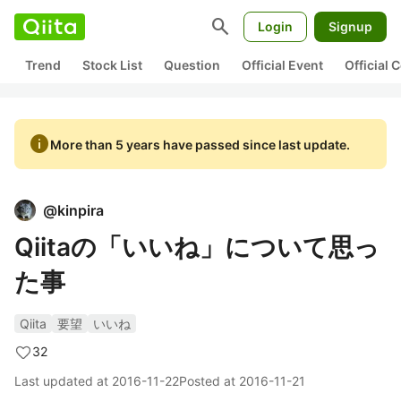
search
Login
Signup
Trend
Stock List
Question
Official Event
Official
info
More than 5 years have passed since last update.
@
kinpira
Qiitaの「いいね」について思っ
た事
Qiita
要望
いいね
32
Last updated at
2016-11-22
Posted at
2016-11-21