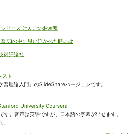
シリーズ けんごのお屋敷
習 頭の中に思い浮かべた時には
 技術評論社
キスト
習理論入門』のSlideShareバージョンです。
tanford University Coursera
です。音声は英語ですが、日本語の字幕が出せます。
ve。