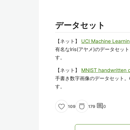
データセット
【ネット】
UCI Machine Learnin
有名なIris(アヤメ)のデータ
す。
【ネット】
MNIST handwritten d
手書き数字画像のデータセット。
す。
comment
179
0
109