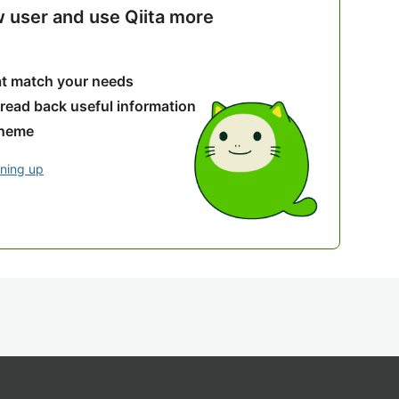
w user and use Qiita more
hat match your needs
 read back useful information
theme
gning up