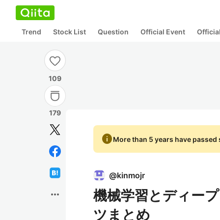
Trend
Stock List
Question
Official Event
Offici
109
179
info
More than 5 years have passed s
@
kinmojr
機械学習とディープ
more_horiz
ツまとめ