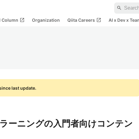
search
open_in_new
open_in_new
al Column
Organization
Qiita Careers
AI x Dev x Tea
ince last update.
ラーニングの入門者向けコンテン