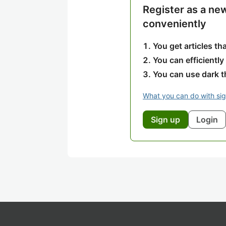
Register as a ne
conveniently
You get articles t
You can efficiently
You can use dark 
What you can do with si
Sign up
Login