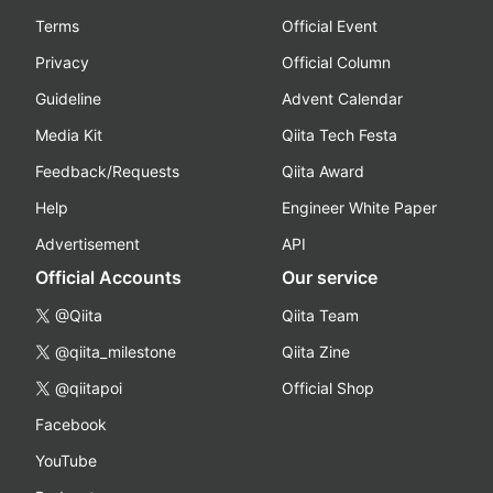
Terms
Official Event
Privacy
Official Column
Guideline
Advent Calendar
Media Kit
Qiita Tech Festa
Feedback/Requests
Qiita Award
Help
Engineer White Paper
Advertisement
API
Official Accounts
Our service
@Qiita
Qiita Team
@qiita_milestone
Qiita Zine
@qiitapoi
Official Shop
Facebook
YouTube