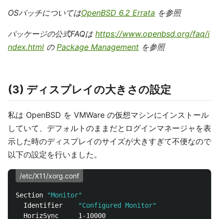
OSパッチについては
OpenBSD 6.2 Errata
を参照
パッケージの公式FAQは
https://www.openbsd.org/faq/i
ndex.html
の
Package Management
を参照
(3) ディスプレイの大きさの設定
私は OpenBSD を VMWare の仮想マシンにインストール
していて、デフォルトのままだとログインマネージャを表
示した時のディスプレイのサイズが大きすぎて不便なので
以下の設定を行いました。
/etc/X11/xorg.conf
Section 
"Monitor"
  Identifier    
"Configured Monitor"
  HorizSync     1-10000
