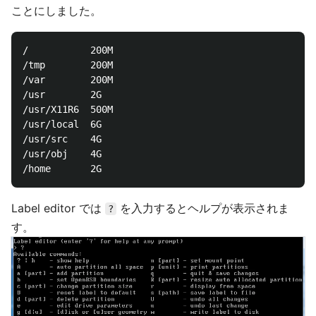
ことにしました。
/			200M

/tmp		200M

/var		200M

/usr		2G

/usr/X11R6	500M

/usr/local	6G

/usr/src    4G

/usr/obj	4G

Label editor では
を入力するとヘルプが表示されま
?
す。