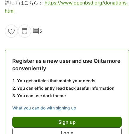
詳しくはこちら：
https://www.openbsd.org/donations.
html
comment
5
Register as a new user and use Qiita more
conveniently
You get articles that match your needs
You can efficiently read back useful information
You can use dark theme
What you can do with signing up
Sign up
Login