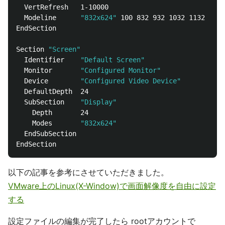
  VertRefresh   1-10000

  Modeline      
"832x624"
 100 832 932 1032 1132 624 
EndSection

Section 
"Screen"
  Identifier    
"Default Screen"
  Monitor       
"Configured Monitor"
  Device        
"Configured Video Device"
  DefaultDepth  24

  SubSection    
"Display"
    Depth       24

    Modes       
"832x624"
  EndSubSection

以下の記事を参考にさせていただきました。
VMware上のLinux(X-Window)で画面解像度を自由に設定
する
設定ファイルの編集が完了したら rootアカウントで