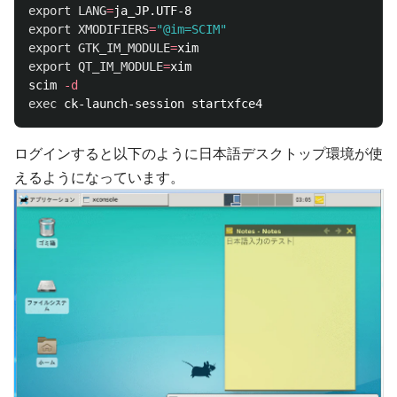
export 
LANG
=
export 
XMODIFIERS
=
"@im=SCIM"
export 
GTK_IM_MODULE
=
export 
QT_IM_MODULE
=
xim

scim 
-d
exec 
ログインすると以下のように日本語デスクトップ環境が使
えるようになっています。