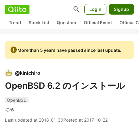
search
Login
Signup
Trend
Stock List
Question
Official Event
Official
info
More than 5 years have passed since last update.
@
kinichiro
OpenBSD 6.2 のインストール
OpenBSD
6
Last updated at
2018-01-30
Posted at
2017-10-22