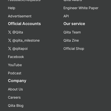
Help
Engineer White Paper
Advertisement
API
Official Accounts
Our service
@Qiita
Qiita Team
@qiita_milestone
Qiita Zine
@qiitapoi
Official Shop
Facebook
YouTube
Podcast
Company
About Us
Careers
Qiita Blog