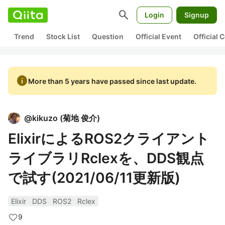
search
Login
Signup
Trend
Stock List
Question
Official Event
Official
info
More than 5 years have passed since last update.
@
kikuzo
(
菊地 俊介
)
ElixirによるROS2クライアント
ライブラリRclexを、DDS観点
で試す(2021/06/11更新版)
Elixir
DDS
ROS2
Rclex
9