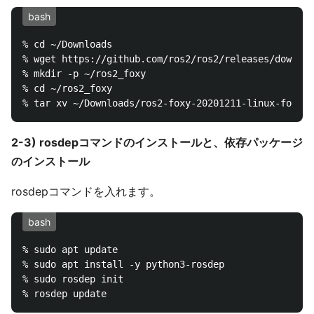
bash
% cd ~/Downloads

% wget https://github.com/ros2/ros2/releases/downloa
% mkdir -p ~/ros2_foxy

% cd ~/ros2_foxy

2-3) rosdepコマンドのインストールと、依存パッケージ
のインストール
rosdepコマンドを入れます。
bash
% sudo apt update

% sudo apt install -y python3-rosdep

% sudo rosdep init
