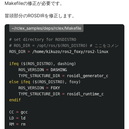
Makefileの修正が必要です。
冒頭部分のROSDIRを修正します。
~/rclex_samples/deps/rclex/Makefile
# set directory for ROSDISTRO

ROS_DIR
=
 /home/kikuzo/ros2_foxy/ros2-linux

ifeq
($(ROS_DISTRO), dashing)
ROS_VERSION
=
 DASHING

TYPE_STRUCTURE_DIR
=
else
ifeq
($(ROS_DISTRO), foxy)
ROS_VERSION
=
 FOXY

TYPE_STRUCTURE_DIR
=
endif
CC
=
LD
=
RM
=
rm