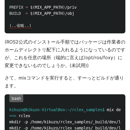
PREFIX
=
$(
MIX_APP_PATH
)
BUILD
=
$(
MIX_APP_PATH
)
/obj

(..省略..)
(ROS2公式のインストール手順ではパッケージは作業者の
ホームディレクトリ配下に入れるようになっているのです
が、これを任意の場所（端的に言えば/opt/ros/foxy）に
変更できないものでしょうか。(未試用))
さて、mixコマンドを実行すると、すーっとビルドが通り
ます。
bash
kikuzo@kikuzo-VirtualBox:~/rclex_samples$
==>
mkdir -p /home/kikuzo/rclex_samples/_build/dev/lib/r
mkdir -p /home/kikuzo/rclex_samples/_build/dev/lib/r