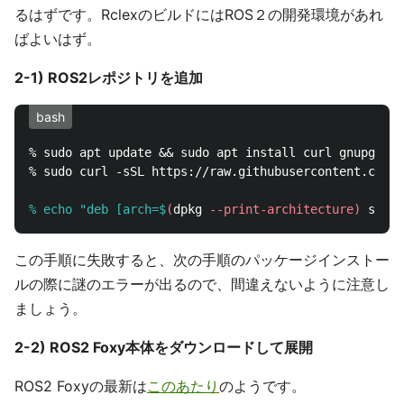
るはずです。RclexのビルドにはROS２の開発環境があれ
ばよいはず。
2-1) ROS2レポジトリを追加
bash
% sudo apt update && sudo apt install curl gnupg2 ls
% sudo curl -sSL https://raw.githubusercontent.com/r
% echo "deb [arch=$
(
dpkg 
--print-architecture
)
 signe
この手順に失敗すると、次の手順のパッケージインストー
ルの際に謎のエラーが出るので、間違えないように注意し
ましょう。
2-2) ROS2 Foxy本体をダウンロードして展開
ROS2 Foxyの最新は
このあたり
のようです。