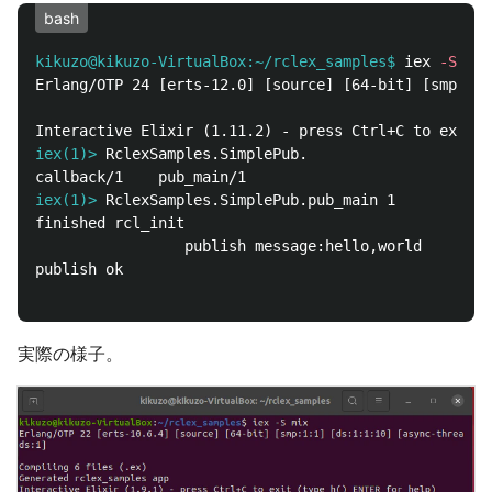
bash
kikuzo@kikuzo-VirtualBox:~/rclex_samples$
iex 
-S
Erlang/OTP 24 [erts-12.0] [source] [64-bit] [smp:1:1
iex(1)>
iex(1)>
finished rcl_init

                 publish message:hello,world

publish ok

実際の様子。