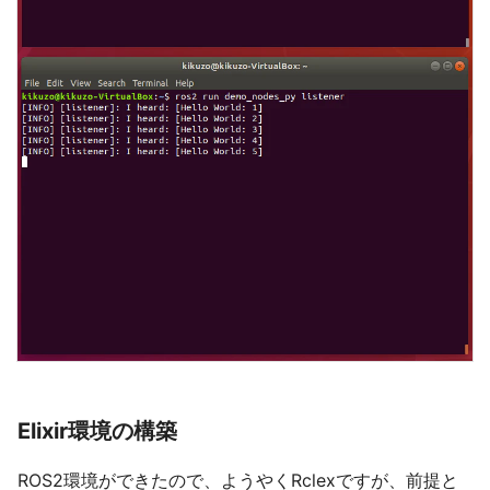
Elixir環境の構築
ROS2環境ができたので、ようやくRclexですが、前提と