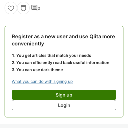
comment
0
Register as a new user and use Qiita more
conveniently
You get articles that match your needs
You can efficiently read back useful information
You can use dark theme
What you can do with signing up
Sign up
Login