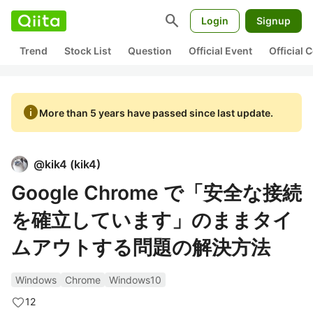
search
Login
Signup
Trend
Stock List
Question
Official Event
Official
info
More than 5 years have passed since last update.
@
kik4
(
kik4
)
Google Chrome で「安全な接続
を確立しています」のままタイ
ムアウトする問題の解決方法
Windows
Chrome
Windows10
12