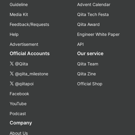
Guideline
Advent Calendar
Media Kit
Qiita Tech Festa
Feedback/Requests
Qiita Award
Help
Engineer White Paper
Advertisement
API
Official Accounts
Our service
@Qiita
Qiita Team
@qiita_milestone
Qiita Zine
@qiitapoi
Official Shop
Facebook
YouTube
Podcast
Company
About Us