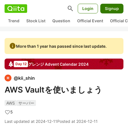
search
Login
Signup
Trend
Stock List
Question
Official Event
Official
info
More than 1 year has passed since last update.
グレンジ
Advent Calendar
2024
Day 12
@
kii_shin
AWS Vaultを使いましょう
AWS
サーバー
5
Last updated at
2024-12-11
Posted at
2024-12-11