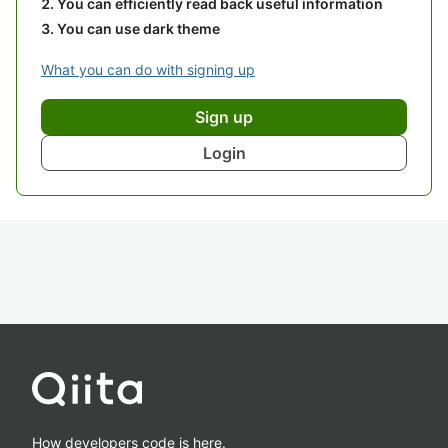
You can efficiently read back useful information
You can use dark theme
What you can do with signing up
Sign up
Login
How developers code is here.