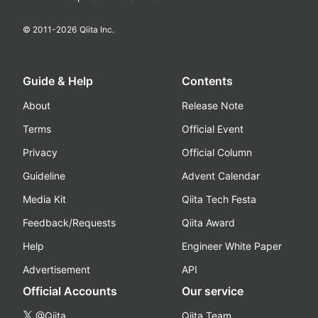
© 2011-
2026
Qiita Inc.
Guide & Help
Contents
About
Release Note
Terms
Official Event
Privacy
Official Column
Guideline
Advent Calendar
Media Kit
Qiita Tech Festa
Feedback/Requests
Qiita Award
Help
Engineer White Paper
Advertisement
API
Official Accounts
Our service
@Qiita
Qiita Team