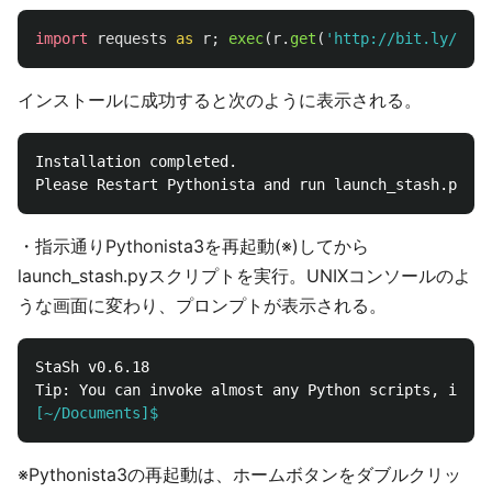
import
requests
as
r
;
exec
(
r
.
get
(
'
http://bit.ly/get-
インストールに成功すると次のように表示される。
Installation completed.

・指示通りPythonista3を再起動(※)してから
launch_stash.pyスクリプトを実行。UNIXコンソールのよ
うな画面に変わり、プロンプトが表示される。
StaSh v0.6.18

[~/Documents]$
※Pythonista3の再起動は、ホームボタンをダブルクリッ