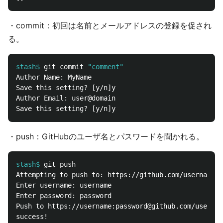
・commit：初回は名前とメールアドレスの登録を促され
る。
stash$
git commit 
"comment"
Author Name: MyName

Save this setting? [y/n]y

Author Email: user@domain

・push：GitHubのユーザ名とパスワードを聞かれる。
stash$
Attempting to push to: https://github.com/username/r
Enter username: username

Enter password: password

Push to https://username:password@github.com/usernam