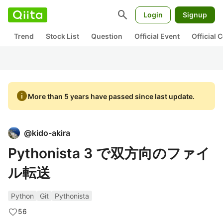
search
Login
Signup
Trend
Stock List
Question
Official Event
Official
info
More than 5 years have passed since last update.
@
kido-akira
Pythonista 3 で双方向のファイ
ル転送
Python
Git
Pythonista
56