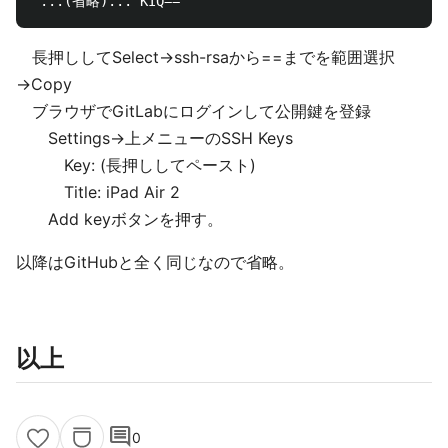
長押ししてSelect→ssh-rsaから==までを範囲選択
→Copy
ブラウザでGitLabにログインして公開鍵を登録
Settings→上メニューのSSH Keys
Key: (長押ししてペースト)
Title: iPad Air 2
Add keyボタンを押す。
以降はGitHubと全く同じなので省略。
以上
comment
0