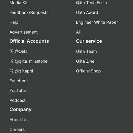
Media Kit
Qiita Tech Festa
Feedback/Requests
Qiita Award
Help
Engineer White Paper
Advertisement
API
Official Accounts
Our service
@Qiita
Qiita Team
@qiita_milestone
Qiita Zine
@qiitapoi
Official Shop
Facebook
YouTube
Podcast
Company
About Us
Careers