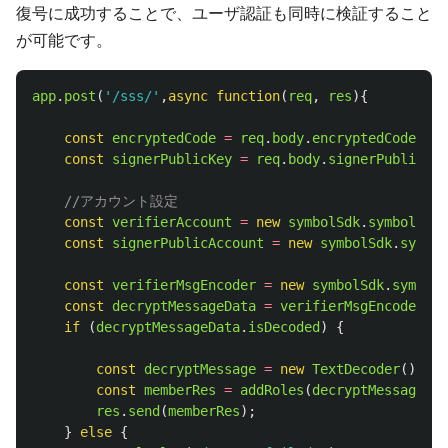
復号に成功することで、ユーザ認証も同時に検証すること
が可能です。
app
.
post
(
'
/sss/
'
,
async
function
(
req
,
res
){
const
encryptedCode
=
req
.
body
.
encryptedCode
;
const
signerPublicKey
=
req
.
body
.
signerPublicKey
//アカウント設定
const
verifierAccount
=
new
symbolSdk
.
symbol
.
Key
const
signerPublicAccount
=
new
symbolSdk
.
symbol
const
verifierMsgEncoder
=
new
symbolSdk
.
symbol
.
const
decryptMessageData
=
verifierMsgEncoder
.
tr
if 
(
decryptMessageData
.
isDecoded
)
{
const
decryptMessage
=
new
TextDecoder
().
dec
const
memberRes
=
addRoles
(
decryptMessage
);
res
.
send
(
memberRes
);
}
else
{