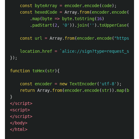
const
byteArray
=
encoder
.
encode
(
code
);
const
hexedCode
=
Array
.
from
(
encoder
.
encode
(
code
.
map
(
byte
=>
byte
.
toString
(
16
)
.
padStart
(
2
,
'
0
'
)).
join
(
''
).
toUpperCase
();
const
url
=
Array
.
from
(
encoder
.
encode
(
"
https://*
location
.
href
=
`alice://sign?type=request_sign_
});
function
toHex
(
str
){
const
encoder
=
new
TextEncoder
(
'
utf-8
'
);
return
Array
.
from
(
encoder
.
encode
(
str
)).
map
(
byte
}
</script>
<script>
</script>
</body>
</html>