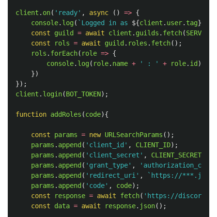
client
.
on
(
'
ready
'
,
async 
()
=>
{
console
.
log
(
`Logged in as 
${
client
.
user
.
tag
}
!`
);
const
guild
=
await
client
.
guilds
.
fetch
(
SERVER_I
const
rols
=
await
guild
.
roles
.
fetch
();
rols
.
forEach
(
role
=>
{
console
.
log
(
role
.
name
+
'
 : 
'
+
role
.
id
);
//
})
});
client
.
login
(
BOT_TOKEN
);
function
addRoles
(
code
){
const
params
=
new
URLSearchParams
();
params
.
append
(
'
client_id
'
,
CLIENT_ID
);
params
.
append
(
'
client_secret
'
,
CLIENT_SECRET
);
params
.
append
(
'
grant_type
'
,
'
authorization_code
'
params
.
append
(
'
redirect_uri
'
,
`https://***.jp/di
params
.
append
(
'
code
'
,
code
);
const
response
=
await
fetch
(
'
https://discord.co
const
data
=
await
response
.
json
();