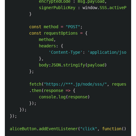
encryptedCode
:
msg
.
payload
,
signerPublicKey
:
window
.
SSS
.
activePubli
}
const
method
=
"
POST
"
;
const
requestOptions
=
{
method
,
headers
:
{
'
Content-Type
'
:
'
application/json
'
},
body
:
JSON
.
stringify
(
payload
)
};
fetch
(
"
https://***.jp/node/sss/
"
,
requestOpt
.
then
(
response
=>
{
console
.
log
(
response
)
});
});
});
aliceButton
.
addEventListener
(
"
click
"
,
function
()
{