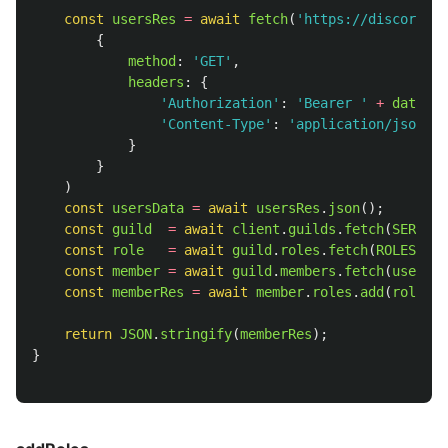
const
usersRes
=
await
fetch
(
'
https://discordapp
{
method
:
'
GET
'
,
headers
:
{
'
Authorization
'
:
'
Bearer 
'
+
data
.
ac
'
Content-Type
'
:
'
application/json
'
,
}
}
)
const
usersData
=
await
usersRes
.
json
();
const
guild
=
await
client
.
guilds
.
fetch
(
SERVER_
const
role
=
await
guild
.
roles
.
fetch
(
ROLES_ID
)
const
member
=
await
guild
.
members
.
fetch
(
usersDa
const
memberRes
=
await
member
.
roles
.
add
(
role
);
return
JSON
.
stringify
(
memberRes
);
}