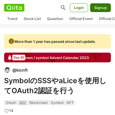
search
Login
Signup
Trend
Stock List
Question
Official Event
Official
info
More than 1 year has passed since last update.
nem / symbol
Advent Calendar
2023
Day 20
@
kicnft
SymbolのSSSやaLiceを使用し
てOAuth2認証を行う
OAuth
認証
Blockchain
Symbol
NFT
14