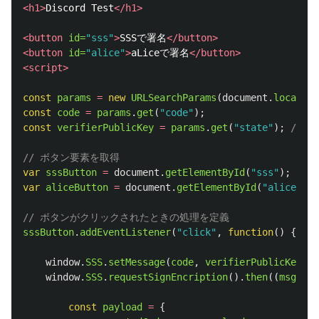
<h1>
Discord Test
</h1>
<button
id=
"sss"
>
SSSで署名
</button>
<button
id=
"alice"
>
aLiceで署名
</button>
<script>
const
params
=
new
URLSearchParams
(
document
.
location
const
code
=
params
.
get
(
"
code
"
);
const
verifierPublicKey
=
params
.
get
(
"
state
"
);
//for
// ボタン要素を取得
var
sssButton
=
document
.
getElementById
(
"
sss
"
);
var
aliceButton
=
document
.
getElementById
(
"
alice
"
);
// ボタンがクリックされたときの処理を定義
sssButton
.
addEventListener
(
"
click
"
,
function
()
{
window
.
SSS
.
setMessage
(
code
,
verifierPublicKey
);
window
.
SSS
.
requestSignEncription
().
then
((
msg
)
=>
const
payload
=
{