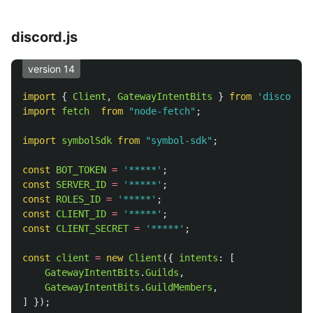
discord.js
version 14
import
{
Client
,
GatewayIntentBits
}
from
'
discord.j
import
fetch
from
"
node-fetch
"
;
import
symbolSdk
from
"
symbol-sdk
"
;
const
BOT_TOKEN
=
'
*****
'
;
const
SERVER_ID
=
'
*****
'
;
const
ROLES_ID
=
'
*****
'
;
const
CLIENT_ID
=
'
*****
'
;
const
CLIENT_SECRET
=
'
*****
'
;
const
client
=
new
Client
({
intents
:
[
GatewayIntentBits
.
Guilds
,
GatewayIntentBits
.
GuildMembers
,
]
});