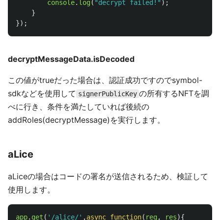
console
.
log
(
"
decrypt failed!
"
);
}
});
decryptMessageData.isDecoded
この値がtrueだった場合は、認証成功ですのでsymbol-
sdkなどを使用して
の所有するNFTを調
signerPublicKey
べに行き、条件を満たしていれば後続の
addRoles(decryptMessage)を実行します。
aLice
aLiceの場合はコードの署名が送信されるため、検証して
使用します。
app
.
get
(
'
/alice/
'
,
async
function
(
req
,
res
){