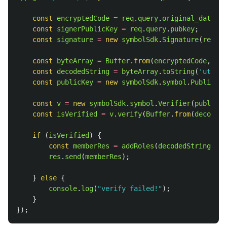
const
encryptedCode
=
req
.
query
.
original_data
;
const
signerPublicKey
=
req
.
query
.
pubkey
;
const
signature
=
new
symbolSdk
.
Signature
(
req
.
qu
const
byteArray
=
Buffer
.
from
(
encryptedCode
,
'
he
const
decodedString
=
byteArray
.
toString
(
'
utf-8
'
const
publicKey
=
new
symbolSdk
.
symbol
.
PublicKey
const
v
=
new
symbolSdk
.
symbol
.
Verifier
(
publicKe
const
isVerified
=
v
.
verify
(
Buffer
.
from
(
decodedS
if 
(
isVerified
)
{
const
memberRes
=
addRoles
(
decodedString
);
res
.
send
(
memberRes
);
}
else
{
console
.
log
(
"
verify failed!
"
);
}
});