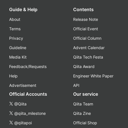
Guide & Help
Contents
About
Release Note
Terms
Official Event
Privacy
Official Column
Guideline
Advent Calendar
Media Kit
Qiita Tech Festa
Feedback/Requests
Qiita Award
Help
Engineer White Paper
Advertisement
API
Official Accounts
Our service
@Qiita
Qiita Team
@qiita_milestone
Qiita Zine
@qiitapoi
Official Shop