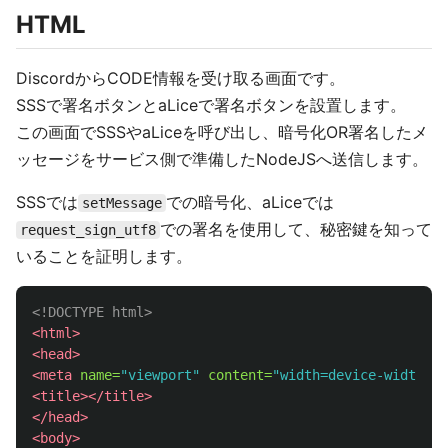
HTML
DiscordからCODE情報を受け取る画面です。
SSSで署名ボタンとaLiceで署名ボタンを設置します。
この画面でSSSやaLiceを呼び出し、暗号化OR署名したメ
ッセージをサービス側で準備したNodeJSへ送信します。
SSSでは
での暗号化、aLiceでは
setMessage
での署名を使用して、秘密鍵を知って
request_sign_utf8
いることを証明します。
<!DOCTYPE html>
<html>
<head>
<meta
name=
"viewport"
content=
"width=device-width, i
<title></title>
</head>
<body>