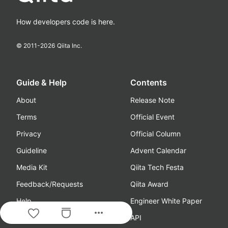
How developers code is here.
© 2011-
2026
Qiita Inc.
Guide & Help
Contents
About
Release Note
Terms
Official Event
Privacy
Official Column
Guideline
Advent Calendar
Media Kit
Qiita Tech Festa
Feedback/Requests
Qiita Award
Help
Engineer White Paper
more_horiz
Advertisement
API