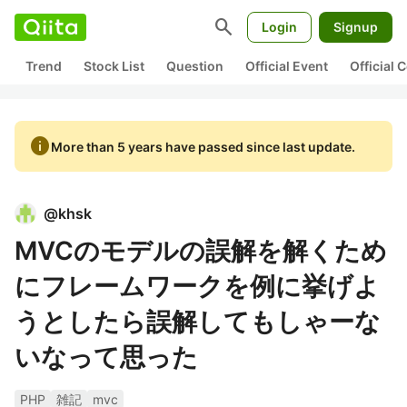
search
Login
Signup
Trend
Stock List
Question
Official Event
Official
info
More than 5 years have passed since last update.
@
khsk
MVCのモデルの誤解を解くため
にフレームワークを例に挙げよ
うとしたら誤解してもしゃーな
いなって思った
PHP
雑記
mvc