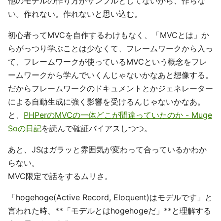
他のモデルの作り方がサンプルとしてないから、作らな
い。作れない。作れないと思い込む。
初心者ってMVCを自作するわけもなく、「MVCとは」か
らがっつり学ぶことは少なくて、フレームワークから入っ
て、フレームワークが使っているMVCという概念をフレ
ームワークから学んでいくんじゃないかなあと想像する。
だからフレームワークのドキュメントとかジェネレーター
による自動生成に強く影響を受けるんじゃないかなあ。
と、
PHPerのMVCの一体どこが間違っていたのか - Muge
Soの日記
を読んで確証バイアスしつつ。
あと、JSはガラッと雰囲気が変わって合っているかわか
らない。
MVC限定で話をするムリさ。
「hogehoge(Active Record, Eloquent)はモデルです」と
言われた時、**「モデルとはhogehogeだ」**と理解する