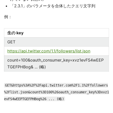
「2.3.1」のパラメータを合体したクエリ文字列
例：
生の key
GET
https://api.twitter.com/1.1/followers/list.json
count=100&oauth_consumer_key=xvz1evFS4wEEP
TGEFPHBog& ... (略)
GET&https%3A%2F%2Fapi.twitter.com%2F1.1%2Ffollowers
%2Flist.json&count%3D100%26oauth_consumer_key%3Dxvz1
evFS4wEEPTGEFPHBog%26 ... (略)