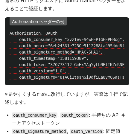
通常の HTTP リクエストに Authorization ヘッダーを加
えることで認証します。
Authorization ヘッダーの例
Authorization: OAuth

    oauth_consumer_key="xvz1evFS4wEEPTGEFPHBog", 

    oauth_nonce="6eb24361e7250e5112288fa4954dd8f634a
    oauth_signature_method="HMAC-SHA1", 

    oauth_timestamp="1581159389", 

    oauth_token="370773112-GmHxMAgYyLbNEtIKZeRNFsMKP
    oauth_version="1.0", 

※見やすくするために改行していますが、実際は 1 行で記
述します。
,
: 手持ちの API キ
oauth_consumer_key
oauth_token
ーとアクセストークン
,
: 固定値
oauth_signature_method
oauth_version