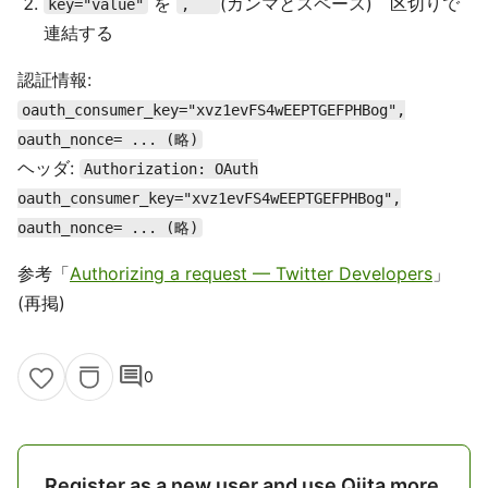
を
(カンマとスペース) 区切りで
key="value"
,``
連結する
認証情報:
oauth_consumer_key="xvz1evFS4wEEPTGEFPHBog",
oauth_nonce= ... (略)
ヘッダ:
Authorization: OAuth
oauth_consumer_key="xvz1evFS4wEEPTGEFPHBog",
oauth_nonce= ... (略)
参考「
Authorizing a request — Twitter Developers
」
(再掲)
comment
0
Register as a new user and use Qiita more