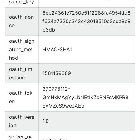
sumer_key
6eb24361e7250e5112288fa4954dd8
oauth_non
f634a7320c342c43019510c2cda8c8
ce
b3db
oauth_sign
ature_met
HMAC-SHA1
hod
oauth_tim
1581159389
estamp
370773112-
oauth_tok
GmHxMAgYyLbNEtIKZeRNFsMKPR9
en
EyMZeS9weJAEb
oauth_vers
1.0
ion
screen_na