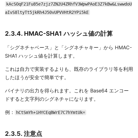
kAcSOqF21Fu85e7zjz7ZN2U4ZRhfV3WpwPAoE3Z7kBw&LswwdoU
aIvS8ltyTt5jkRh4J50vUPVVHtR2YPi5kE
2.3.4. HMAC-SHA1 ハッシュ値の計算
「シグネチャベース」と「シグネチャキー」から HMAC-
SHA1 ハッシュ値を計算します。
これは自力で実装するよりも、既存のライブラリ等を利用
したほうが安全で簡単です。
バイナリの出力を得られます。これを Base64 エンコー
ドすると文字列のシグネチャになります。
例：
hCtSmYh+iHYCEqBWrE7C7hYmtUk=
2.3.5. 注意点