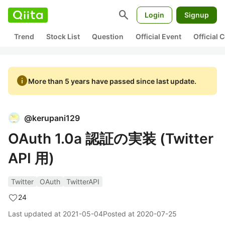
search
Login
Signup
Trend
Stock List
Question
Official Event
Official
info
More than 5 years have passed since last update.
@
kerupani129
OAuth 1.0a 認証の実装 (Twitter
API 用)
Twitter
OAuth
TwitterAPI
24
Last updated at
2021-05-04
Posted at
2020-07-25