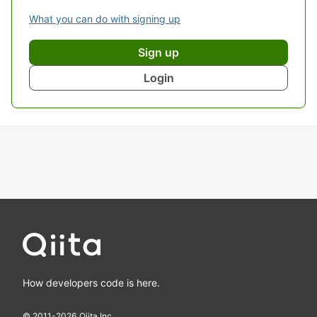
What you can do with signing up
Sign up
Login
How developers code is here.
© 2011-
2026
Qiita Inc.