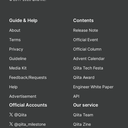
Guide & Help
Contents
About
Release Note
Terms
Official Event
Privacy
Official Column
Guideline
Advent Calendar
Media Kit
Qiita Tech Festa
Feedback/Requests
Qiita Award
Help
Engineer White Paper
Advertisement
API
Official Accounts
Our service
@Qiita
Qiita Team
@qiita_milestone
Qiita Zine