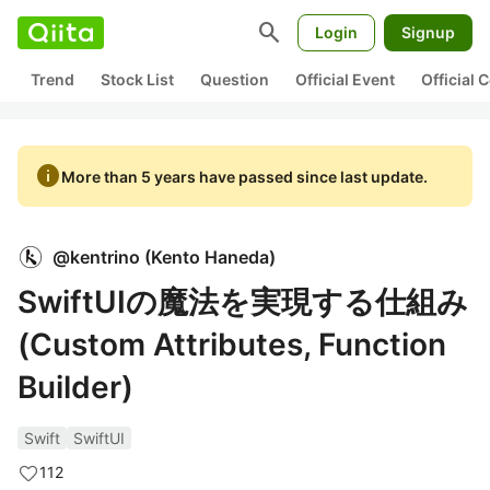
search
Login
Signup
Trend
Stock List
Question
Official Event
Official
info
More than 5 years have passed since last update.
@
kentrino
(
Kento Haneda
)
SwiftUIの魔法を実現する仕組み
(Custom Attributes, Function
Builder)
Swift
SwiftUI
112