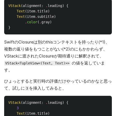
VStack
(
alignment
:
.
leading
)
{
Text
(
item
.
title
)
Text
(
item
.
subtitle
)
.
color
(
.
gray
)
}
SwiftのClosureは別のthisコンテキストを持ったり(*1)、
複数の返り値をもつことがない(*2)のにもかかわらず、
VStackに渡されたClosureが期待通りに解釈されて、
の値を返していま
VStack<TupleView<(Text, Text)>>
す。
ひょっとすると実行時の評価だけやっているのかなと思っ
て、試しに
を挿入してみると、
3
VStack
(
alignment
:
.
leading
)
{
3
Text
(
item
.
title
)