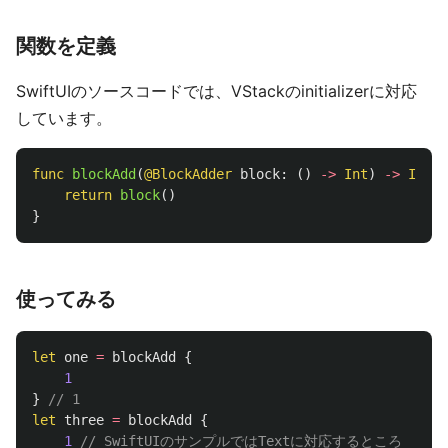
関数を定義
SwiftUIのソースコードでは、VStackのinitializerに対応
しています。
func
blockAdd
(
@BlockAdder
block
:
()
->
Int
)
->
Int
{
return
block
()
}
使ってみる
let
one
=
blockAdd
{
1
}
// 1
let
three
=
blockAdd
{
1
// SwiftUIのサンプルではTextに対応するところ