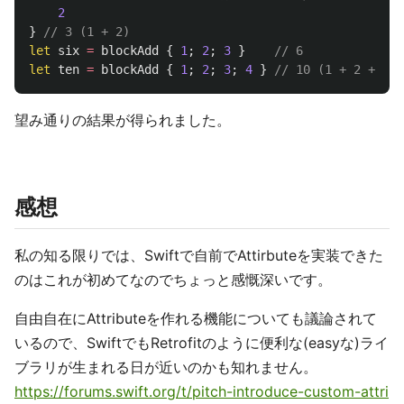
2
}
// 3 (1 + 2)
let
six
=
blockAdd
{
1
;
2
;
3
}
// 6
let
ten
=
blockAdd
{
1
;
2
;
3
;
4
}
// 10 (1 + 2 + 3 +
望み通りの結果が得られました。
感想
私の知る限りでは、Swiftで自前でAttirbuteを実装できた
のはこれが初めてなのでちょっと感慨深いです。
自由自在にAttributeを作れる機能についても議論されて
いるので、SwiftでもRetrofitのように便利な(easyな)ライ
ブラリが生まれる日が近いのかも知れません。
https://forums.swift.org/t/pitch-introduce-custom-attri