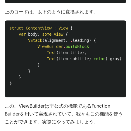
上のコードは、以下のように変換されます。
struct
ContentView
:
View
{
var
body
:
some
View
{
VStack
(
alignment
:
.
leading
)
{
ViewBuilder
.
buildBlock
(
Text
(
item
.
title
),
Text
(
item
.
subtitle
)
.
color
(
.
gray
)
)
}
}
}
この、ViewBuilderは非公式の機能であるFunction
Builderを用いて実現されていて、我々もこの機能を使う
ことができます。実際にやってみましょう。