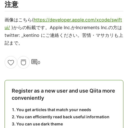
注意
画像はこちら(
https://developer.apple.com/xcode/swift
ui/
)からの転載です。Apple Inc.かIncrements Inc.の方は
twitter: _kentino にご連絡ください。苦情・マサカリも上
記まで。
comment
0
Register as a new user and use Qiita more
conveniently
You get articles that match your needs
You can efficiently read back useful information
You can use dark theme