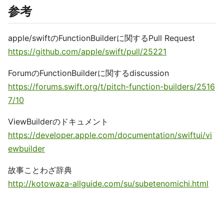
参考
apple/swiftのFunctionBuilderに関するPull Request
https://github.com/apple/swift/pull/25221
ForumのFunctionBuilderに関するdiscussion
https://forums.swift.org/t/pitch-function-builders/2516
7/10
ViewBuilderのドキュメント
https://developer.apple.com/documentation/swiftui/vi
ewbuilder
故事ことわざ辞典
http://kotowaza-allguide.com/su/subetenomichi.html