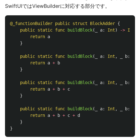
SwiftUIではViewBuilderに対応する部分です。
@_functionBuilder
public
struct
BlockAdder
{
public
static
func
buildBlock
(
_
a
:
Int
)
->
Int
{
return
a
}
public
static
func
buildBlock
(
_
a
:
Int
,
_
b
:
Int
return
a
+
b
}
public
static
func
buildBlock
(
_
a
:
Int
,
_
b
:
Int
return
a
+
b
+
c
}
public
static
func
buildBlock
(
_
a
:
Int
,
_
b
:
Int
return
a
+
b
+
c
+
d
}
}