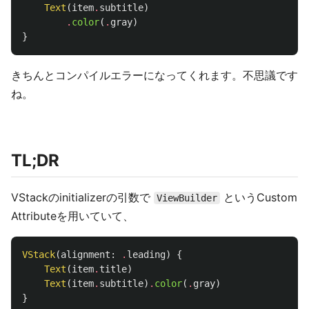
Text
(
item
.
subtitle
)
.
color
(
.
gray
)
}
きちんとコンパイルエラーになってくれます。不思議です
ね。
TL;DR
VStackのinitializerの引数で
というCustom
ViewBuilder
Attributeを用いていて、
VStack
(
alignment
:
.
leading
)
{
Text
(
item
.
title
)
Text
(
item
.
subtitle
)
.
color
(
.
gray
)
}