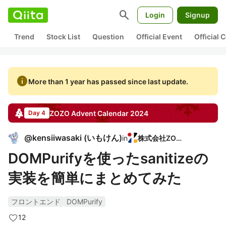
search
Login
Signup
Trend
Stock List
Question
Official Event
Official
info
More than 1 year has passed since last update.
ZOZO
Advent Calendar
2024
Day 4
@
kensiiwasaki
(
いもけん
)
in
株式会社ZOZO
DOMPurifyを使ったsanitizeの
実装を簡単にまとめてみた
フロントエンド
DOMPurify
12