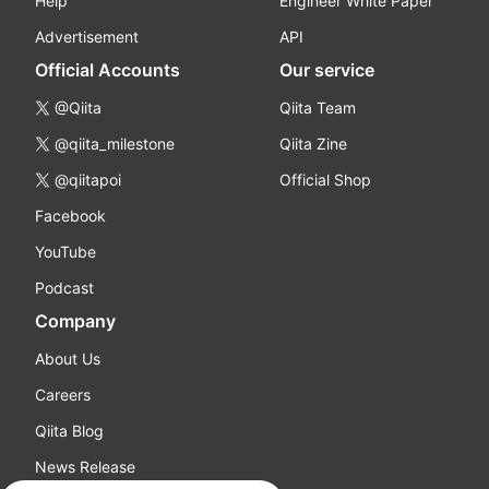
Help
Engineer White Paper
Advertisement
API
Official Accounts
Our service
@Qiita
Qiita Team
@qiita_milestone
Qiita Zine
@qiitapoi
Official Shop
Facebook
YouTube
Podcast
Company
About Us
Careers
Qiita Blog
News Release