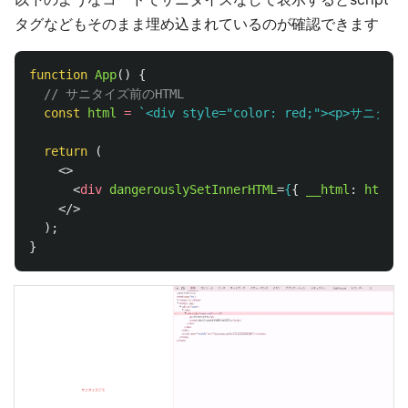
タグなどもそのまま埋め込まれているのが確認できます
function
App
()
{
// サニタイズ前のHTML
const
html
=
`<div style="color: red;"><p>サニタイ
return 
(
<>
<
div
dangerouslySetInnerHTML
=
{
{
__html
:
html
}
</>
);
}