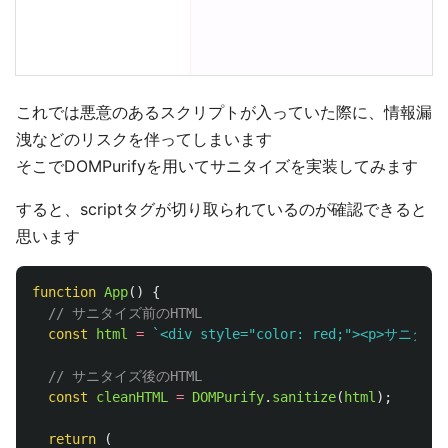
これでは悪意のあるスクリプトが入っていた際に、情報漏
洩などのリスクを伴ってしまいます
そこでDOMPurifyを用いてサニタイズを実装してみます
すると、scriptタグが切り取られているのが確認できると
思います
function
App
()
{
// サニタイズ前のHTML
const
html
=
`<div style="color: red;"><p>サニタイ
// サニタイズ後のHTML
const
cleanHTML
=
DOMPurify
.
sanitize
(
html
);
return 
(