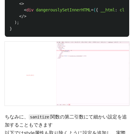
<>
<
div
dangerouslySetInnerHTML
=
{
{
__html
:
cleanH
</>
);
}
ちなみに、
関数の第二引数にて細かい設定を追
sanitize
加することもできます
以下ではstyle属性も取り除くように設定を追加し、実際