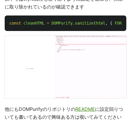
に取り除かれているのが確認できます
const
cleanHTML
=
DOMPurify
.
sanitize
(
html
,
{
FORBID_
他にもDOMPurifyのリポジトリの
README
に設定回りつ
いても書いてあるので興味ある方は覗いてみてください