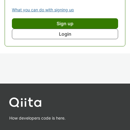
What you can do with signing up
Sign up
Login
How developers code is here.