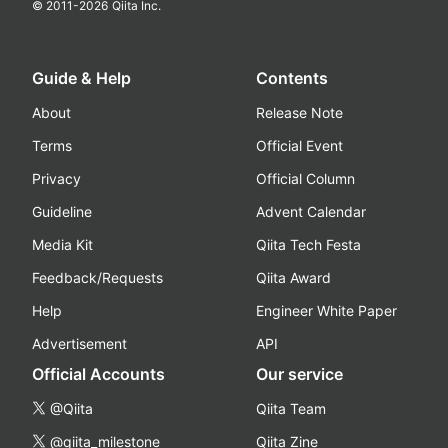
© 2011-
2026
Qiita Inc.
Guide & Help
Contents
About
Release Note
Terms
Official Event
Privacy
Official Column
Guideline
Advent Calendar
Media Kit
Qiita Tech Festa
Feedback/Requests
Qiita Award
Help
Engineer White Paper
Advertisement
API
Official Accounts
Our service
@Qiita
Qiita Team
@qiita_milestone
Qiita Zine