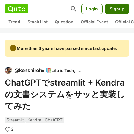
search
Login
Signup
Trend
Stock List
Question
Official Event
Official
info
More than 3 years have passed since last update.
@
kenshiroh
in
Life is Tech, Inc
ChatGPTでstreamlit + Kendra
の文書システムをサッと実装し
てみた
Streamlit
Kendra
ChatGPT
3