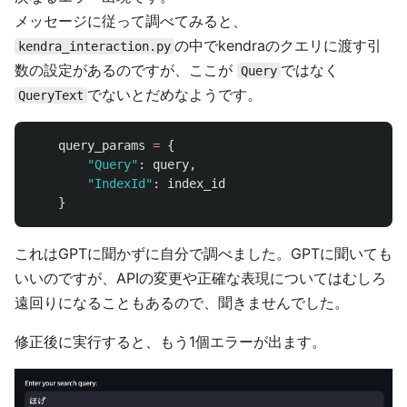
メッセージに従って調べてみると、
の中でkendraのクエリに渡す引
kendra_interaction.py
数の設定があるのですが、ここが
ではなく
Query
でないとだめなようです。
QueryText
query_params
=
{
"
Query
"
:
query
,
"
IndexId
"
:
index_id
}
これはGPTに聞かずに自分で調べました。GPTに聞いても
いいのですが、APIの変更や正確な表現についてはむしろ
遠回りになることもあるので、聞きませんでした。
修正後に実行すると、もう1個エラーが出ます。